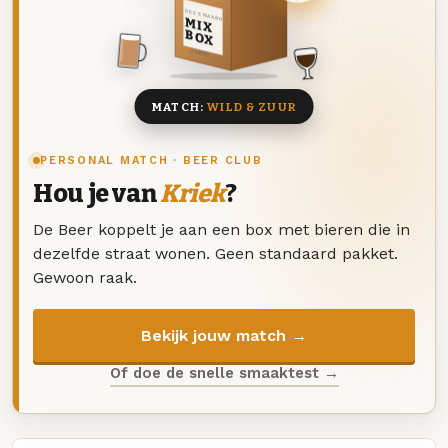
DEZE MAAND
MIX
BOX
8 BIEREN
MATCH:
WILD & ZUUR
PERSONAL MATCH · BEER CLUB
Hou je van
Kriek
?
De Beer koppelt je aan een box met bieren die in
dezelfde straat wonen. Geen standaard pakket.
Gewoon raak.
Bekijk jouw match →
Of doe de snelle smaaktest →