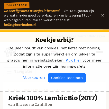
ZOMERSTAND
De Beer ligt met z'n voetjes in het zand.
T/m 10 augustus zijn
×
we wat minder goed bereikbaar en kan je levering 1 tot 4
werkdagen duren. Mailen werkt het snelst:
hello@beerinabox.nl
Ik heb een vraag
Contact
Inloggen
Koekje erbij?
De Beer houdt van cookies, het liefst met honing.
Zodat zijn site super werkt en om lekker te
grasduinen in webstatistieken.
Klik hier
voor meer
informatie over zijn honingwafels.
Navigatie
Voorkeuren
Cookies toestaan
KRIEK · BRASSERIE CANTILLON
Kriek 100% Lambic Bio (2017)
van Brasserie Cantillon