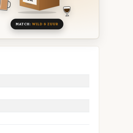
8 BIEREN
MATCH:
WILD & ZUUR