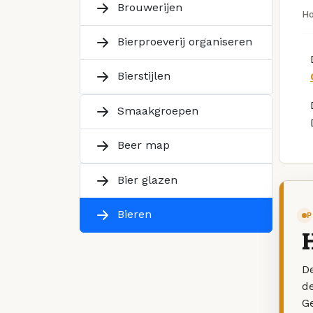
Brouwerijen
H
Bierproeverij organiseren
Bierstijlen
Smaakgroepen
Beer map
Bier glazen
Bieren
P
De
d
G