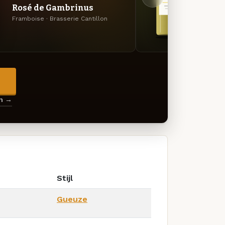
Rosé de Gambrinus
Clas
Framboise · Brasserie Cantillon
Gueuze
→
en →
Stijl
Gueuze