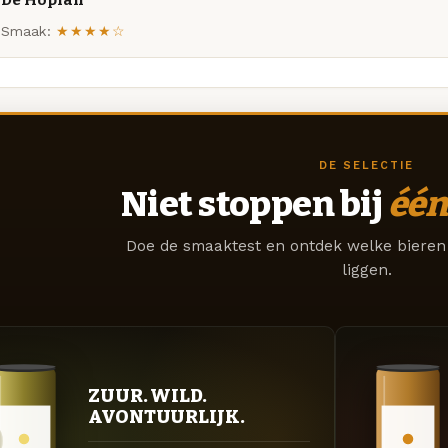
De Hopfan
Smaak:
★★★★☆
DE SELECTIE
Niet stoppen bij
één
Doe de smaaktest en ontdek welke bieren 
liggen.
ZUUR. WILD.
AVONTUURLIJK.