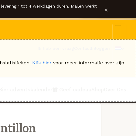
levering 1 tot 4 werkdagen duren. Mailen werkt
×
Ik heb een vraag
Contact
Inloggen
bstatistieken.
Klik hier
voor meer informatie over zijn
Bier adventskalender
Geef cadeau
Shop
Over Ons
ntillon