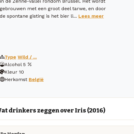
in de Zenne-vallei rondom Brussel. Het wordt
gebrouwen met een groot deel tarwe, en door
de spontane gisting is het bier li...
Lees meer
Type
Wild / ...
Alcohol
5
Kleur
10
Herkomst
België
at drinkers zeggen over Iris (2016)