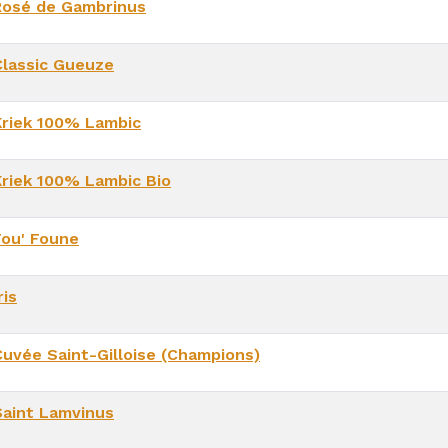
Rosé de Gambrinus
Classic Gueuze
Kriek 100% Lambic
Kriek 100% Lambic Bio
Fou' Foune
ris
Cuvée Saint-Gilloise (Champions)
Saint Lamvinus