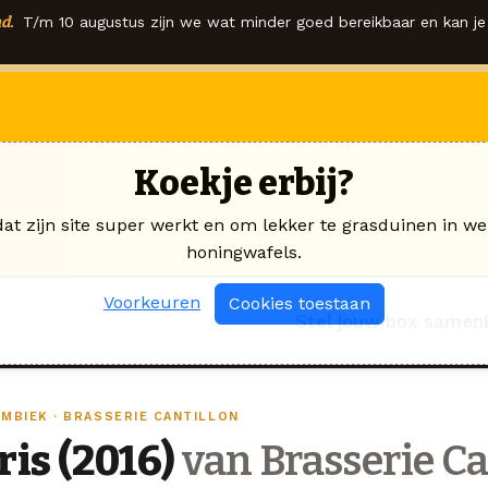
d.
T/m 10 augustus zijn we wat minder goed bereikbaar en kan je 
Koekje erbij?
dat zijn site super werkt en om lekker te grasduinen in we
honingwafels.
Voorkeuren
Cookies toestaan
Stel jouw box samen
AMBIEK · BRASSERIE CANTILLON
Iris (2016)
van Brasserie Ca