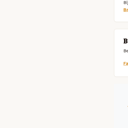
Bi
B
B
Be
F