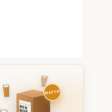
MATCH
DEZE MAAND
MIX
BOX