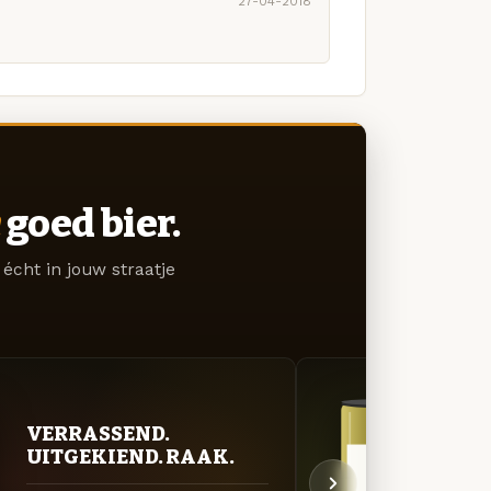
27-04-2018
goed bier.
écht in jouw straatje
VERRASSEND.
ZUU
UITGEKIEND. RAAK.
AVO