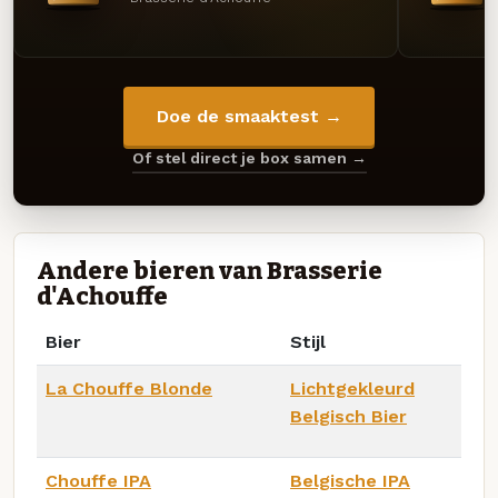
Doe de smaaktest →
Of stel direct je box samen →
Andere bieren van Brasserie
d'Achouffe
Bier
Stijl
La Chouffe Blonde
Lichtgekleurd
Belgisch Bier
Chouffe IPA
Belgische IPA