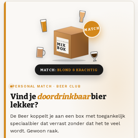
MATCH
DEZE MAAND
MIX
BOX
8 BIEREN
MATCH:
BLOND & KRACHTIG
PERSONAL MATCH · BEER CLUB
Vind je
doordrinkbaar
bier
lekker?
De Beer koppelt je aan een box met toegankelijk
speciaalbier dat verrast zonder dat het te veel
wordt. Gewoon raak.