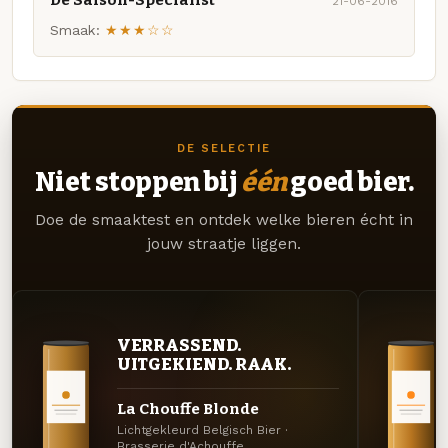
21-06-2016
Smaak:
★★★☆☆
DE SELECTIE
Niet stoppen bij
één
goed bier.
Doe de smaaktest en ontdek welke bieren écht in
jouw straatje liggen.
VERRASSEND.
UITGEKIEND. RAAK.
La Chouffe Blonde
Lichtgekleurd Belgisch Bier ·
Brasserie d'Achouffe