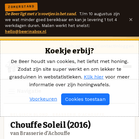
ZOMERSTAND
De Beer ligt met z'n voetjes in het zand.
T/m 10 augustus zijn
×
we wat minder goed bereikbaar en kan je levering 1 tot 4
werkdagen duren. Mailen werkt het snelst:
hello@beerinabox.nl
Ik heb een vraag
Contact
Inloggen
Koekje erbij?
De Beer houdt van cookies, het liefst met honing.
Zodat zijn site super werkt en om lekker te
grasduinen in webstatistieken.
Klik hier
voor meer
informatie over zijn honingwafels.
Navigatie
Voorkeuren
Cookies toestaan
BELGISCH BLOND · BRASSERIE D'ACHOUFFE
Chouffe Soleil (2016)
van Brasserie d'Achouffe