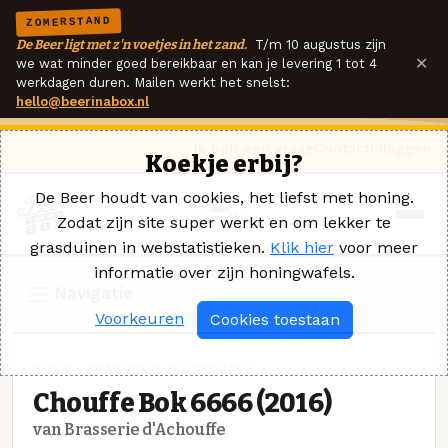
ZOMERSTAND
De Beer ligt met z'n voetjes in het zand.
T/m 10 augustus zijn
×
we wat minder goed bereikbaar en kan je levering 1 tot 4
werkdagen duren. Mailen werkt het snelst:
hello@beerinabox.nl
Ik heb een vraag
Contact
Inloggen
Koekje erbij?
De Beer houdt van cookies, het liefst met honing.
Zodat zijn site super werkt en om lekker te
grasduinen in webstatistieken.
Klik hier
voor meer
informatie over zijn honingwafels.
Navigatie
Voorkeuren
Cookies toestaan
BOCK · BRASSERIE D'ACHOUFFE
Chouffe Bok 6666 (2016)
van Brasserie d'Achouffe