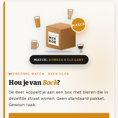
MATCH
DEZE MAAND
MIX
BOX
8 BIEREN
MATCH:
DONKER & ELEGANT
PERSONAL MATCH · BEER CLUB
Hou je van
Bock
?
De Beer koppelt je aan een box met bieren die in
dezelfde straat wonen. Geen standaard pakket.
Gewoon raak.