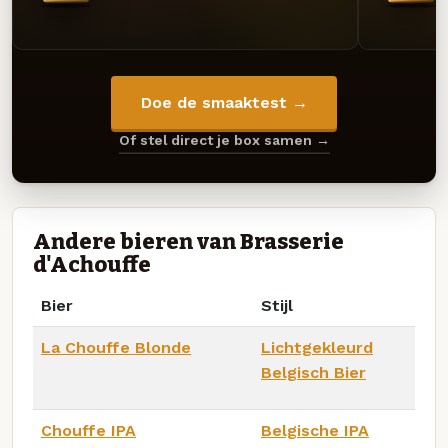
Doe de smaaktest →
Of stel direct je box samen →
Andere bieren van Brasserie
d'Achouffe
Bier
Stijl
La Chouffe Blonde
Lichtgekleurd
Belgisch Bier
Chouffe IPA
Belgische IPA