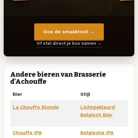
Doe de smaaktest →
Of stel direct je box samen →
Andere bieren van Brasserie
d'Achouffe
Bier
Stijl
La Chouffe Blonde
Lichtgekleurd
Belgisch Bier
Chouffe IPA
Belgische IPA