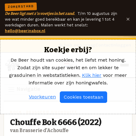
ZOMERSTAND
De Beer ligt met z'n voetjes in het zand.
T/m 10 augustus zijn
×
we wat minder goed bereikbaar en kan je levering 1 tot 4
werkdagen duren. Mailen werkt het snelst:
hello@beerinabox.nl
Ik heb een vraag
Contact
Inloggen
Koekje erbij?
De Beer houdt van cookies, het liefst met honing.
Zodat zijn site super werkt en om lekker te
grasduinen in webstatistieken.
Klik hier
voor meer
informatie over zijn honingwafels.
Navigatie
Voorkeuren
Cookies toestaan
BOCK · BRASSERIE D'ACHOUFFE
Chouffe Bok 6666 (2022)
van Brasserie d'Achouffe