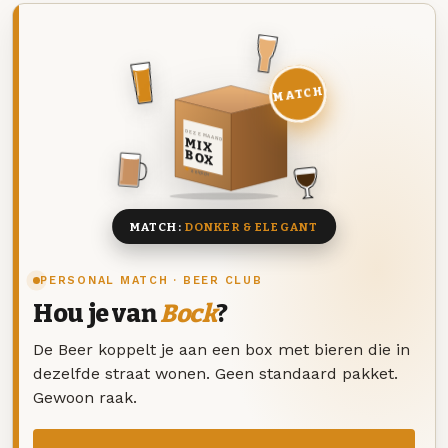
MATCH
DEZE MAAND
MIX
BOX
8 BIEREN
MATCH:
DONKER & ELEGANT
PERSONAL MATCH · BEER CLUB
Hou je van
Bock
?
De Beer koppelt je aan een box met bieren die in
dezelfde straat wonen. Geen standaard pakket.
Gewoon raak.