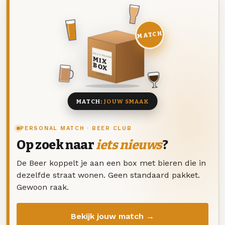
MATCH
DEZE MAAND
MIX
BOX
8 BIEREN
MATCH:
JOUW SMAAK
PERSONAL MATCH · BEER CLUB
Op zoek naar
iets nieuws
?
De Beer koppelt je aan een box met bieren die in
dezelfde straat wonen. Geen standaard pakket.
Gewoon raak.
Bekijk jouw match →