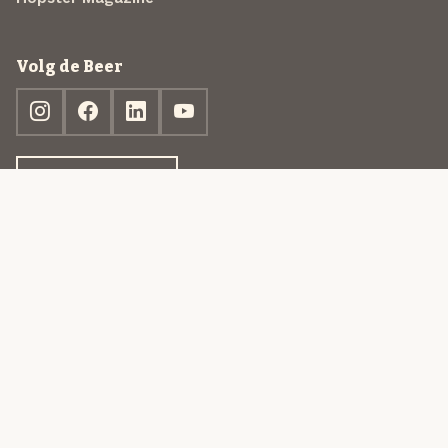
Volg de Beer
Ontdek jouw box
© 2013-2026 Beer in a Box BV