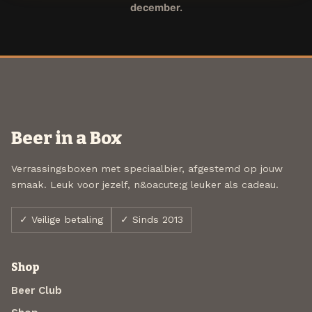
december.
Beer in a Box
Verrassingsboxen met speciaalbier, afgestemd op jouw
smaak. Leuk voor jezelf, n&oacute;g leuker als cadeau.
✓ Veilige betaling
✓ Sinds 2013
Shop
Beer Club