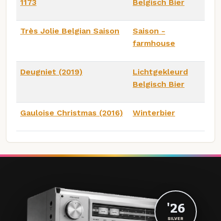
1173
Belgisch Bier
Très Jolie Belgian Saison
Saison -
farmhouse
Deugniet (2019)
Lichtgekleurd
Belgisch Bier
Gauloise Christmas (2016)
Winterbier
'26
SILVER