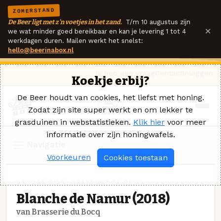
ZOMERSTAND
De Beer ligt met z'n voetjes in het zand.
T/m 10 augustus zijn
×
we wat minder goed bereikbaar en kan je levering 1 tot 4
werkdagen duren. Mailen werkt het snelst:
hello@beerinabox.nl
Ik heb een vraag
Contact
Inloggen
Koekje erbij?
De Beer houdt van cookies, het liefst met honing.
Zodat zijn site super werkt en om lekker te
grasduinen in webstatistieken.
Klik hier
voor meer
informatie over zijn honingwafels.
Navigatie
Voorkeuren
Cookies toestaan
SPECIAALBIER · BRASSERIE DU BOCQ
Blanche de Namur (2018)
van Brasserie du Bocq