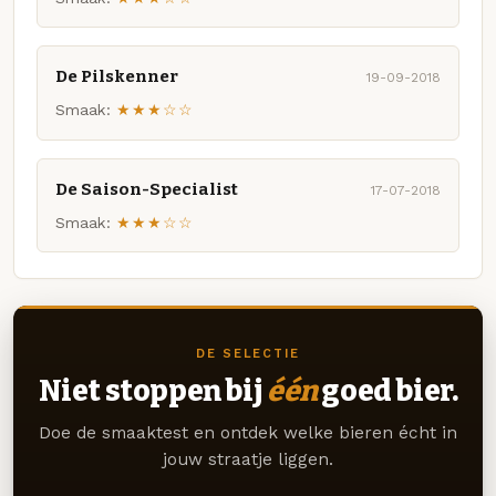
De Pilskenner
19-09-2018
Smaak:
★★★☆☆
De Saison-Specialist
17-07-2018
Smaak:
★★★☆☆
DE SELECTIE
Niet stoppen bij
één
goed bier.
Doe de smaaktest en ontdek welke bieren écht in
jouw straatje liggen.