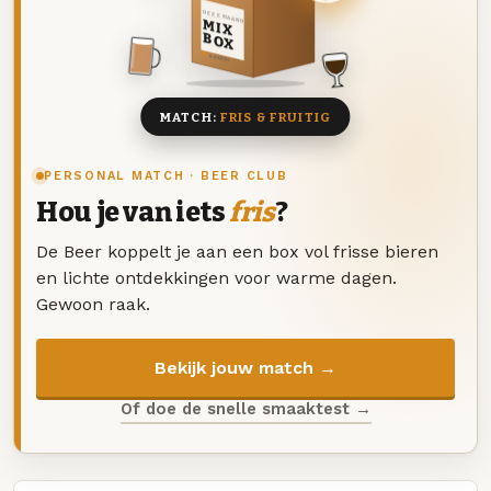
DEZE MAAND
MIX
BOX
8 BIEREN
MATCH:
FRIS & FRUITIG
PERSONAL MATCH · BEER CLUB
Hou je van iets
fris
?
De Beer koppelt je aan een box vol frisse bieren
en lichte ontdekkingen voor warme dagen.
Gewoon raak.
Bekijk jouw match →
Of doe de snelle smaaktest →