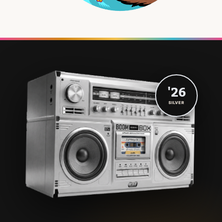
'26
SILVER