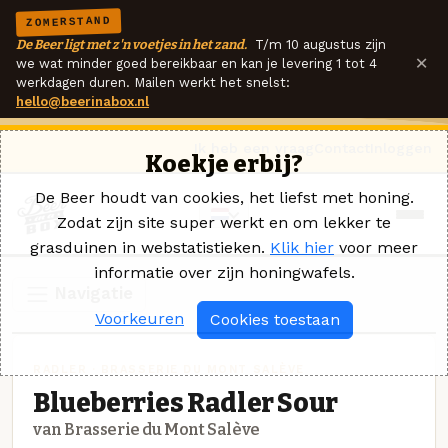
ZOMERSTAND
De Beer ligt met z'n voetjes in het zand.
T/m 10 augustus zijn
×
we wat minder goed bereikbaar en kan je levering 1 tot 4
werkdagen duren. Mailen werkt het snelst:
hello@beerinabox.nl
Ik heb een vraag
Contact
Inloggen
Koekje erbij?
De Beer houdt van cookies, het liefst met honing.
Zodat zijn site super werkt en om lekker te
grasduinen in webstatistieken.
Klik hier
voor meer
informatie over zijn honingwafels.
Navigatie
Voorkeuren
Cookies toestaan
RADLER · BRASSERIE DU MONT SALÈVE
Blueberries Radler Sour
van Brasserie du Mont Salève