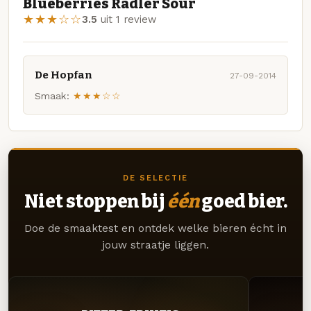
Blueberries Radler Sour
★★★☆☆
3.5
uit 1 review
De Hopfan
27-09-2014
Smaak:
★★★☆☆
DE SELECTIE
Niet stoppen bij
één
goed bier.
Doe de smaaktest en ontdek welke bieren écht in
jouw straatje liggen.