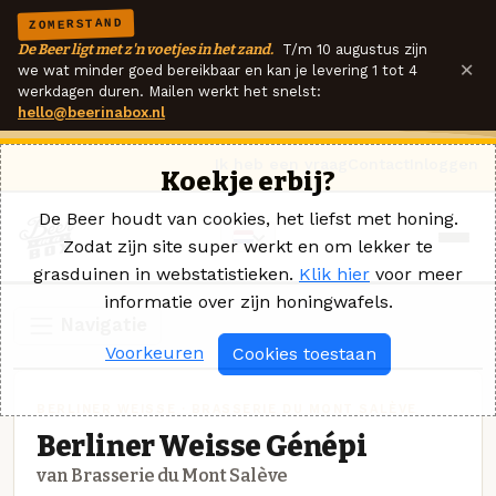
ZOMERSTAND
De Beer ligt met z'n voetjes in het zand.
T/m 10 augustus zijn
×
we wat minder goed bereikbaar en kan je levering 1 tot 4
werkdagen duren. Mailen werkt het snelst:
hello@beerinabox.nl
Ik heb een vraag
Contact
Inloggen
Koekje erbij?
De Beer houdt van cookies, het liefst met honing.
Zodat zijn site super werkt en om lekker te
grasduinen in webstatistieken.
Klik hier
voor meer
informatie over zijn honingwafels.
Navigatie
Voorkeuren
Cookies toestaan
BERLINER WEISSE · BRASSERIE DU MONT SALÈVE
Berliner Weisse Génépi
van Brasserie du Mont Salève