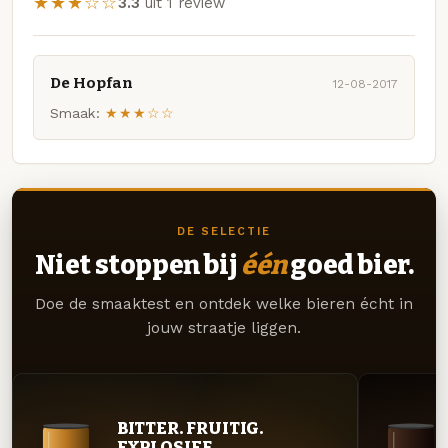
★★★☆☆
3.3
uit 1 review
De Hopfan
12-08-2017
Smaak:
★★★☆☆
DE SELECTIE
Niet stoppen bij
één
goed bier.
Doe de smaaktest en ontdek welke bieren écht in
jouw straatje liggen.
BITTER. FRUITIG.
EXPLOSIEF.