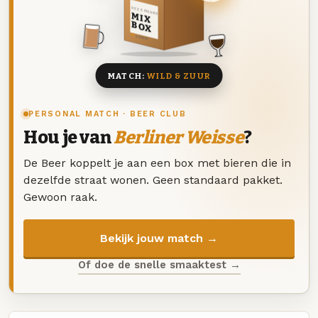
DEZE MAAND
MIX
BOX
8 BIEREN
MATCH:
WILD & ZUUR
PERSONAL MATCH · BEER CLUB
Hou je van
Berliner Weisse
?
De Beer koppelt je aan een box met bieren die in
dezelfde straat wonen. Geen standaard pakket.
Gewoon raak.
Bekijk jouw match →
Of doe de snelle smaaktest →