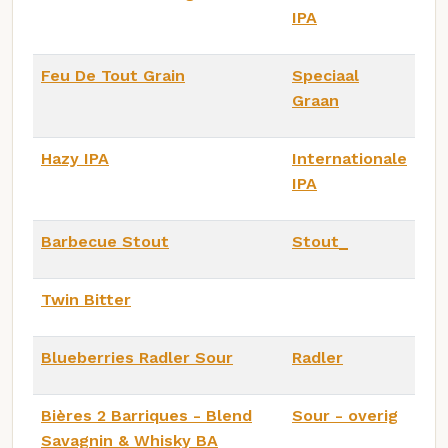
IPA
Feu De Tout Grain
Speciaal
Graan
Hazy IPA
Internationale
IPA
Barbecue Stout
Stout_
Twin Bitter
Blueberries Radler Sour
Radler
Bières 2 Barriques - Blend
Sour - overig
Savagnin & Whisky BA