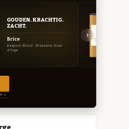
GOUDEN. KRACHTIG.
VER
ZACHT.
UIT
Brice
Joup
Belgisch Blond · Brasserie Grain
Belgis
d'Orge
Grain 
→
en →
Orge