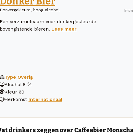
Donker Bier
Donkergekleurd, hoog alcohol
Een verzamelnaam voor donkergekleurde
bovengistende bieren.
Lees meer
Type
Overig
Alcohol
8
Kleur
60
Herkomst
Internationaal
at drinkers zeggen over Caffeebier Monsch