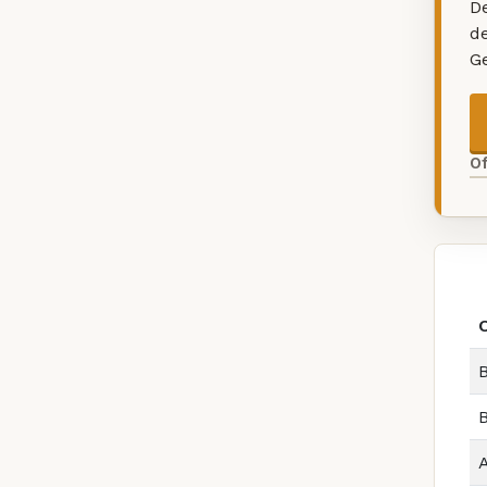
De
d
G
O
B