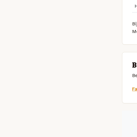
Bi
M
B
Be
F