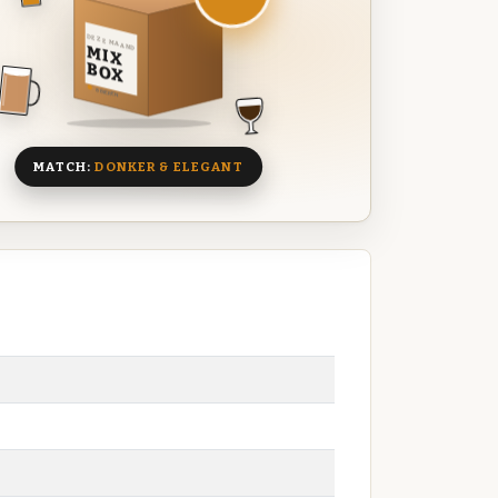
DEZE MAAND
MIX
BOX
8 BIEREN
MATCH:
DONKER & ELEGANT