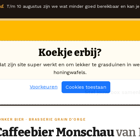
d.
T/m 10 augustus zijn we wat minder goed bereikbaar en kan je 
Koekje erbij?
dat zijn site super werkt en om lekker te grasduinen in we
honingwafels.
Voorkeuren
Cookies toestaan
Stel jouw box samen
ONKER BIER · BRASSERIE GRAIN D'ORGE
Caffeebier Monschau
van 