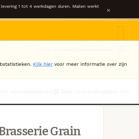
levering 1 tot 4 werkdagen duren. Mailen werkt
×
Ik heb een vraag
Contact
Inloggen
bstatistieken.
Klik hier
voor meer informatie over zijn
Bier adventskalender
Geef cadeau
Shop
Over Ons
Brasserie Grain