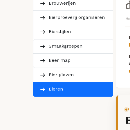
Brouwerijen
Bierproeverij organiseren
H
Bierstijlen
Smaakgroepen
Beer map
Bier glazen
Bieren
P