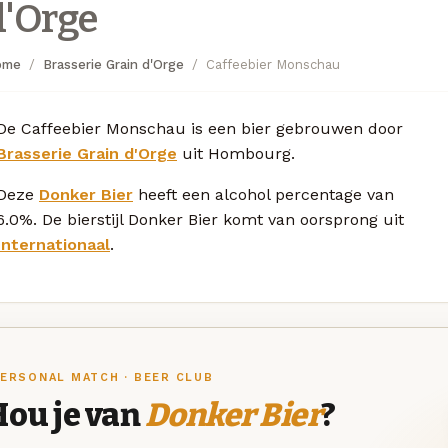
d'Orge
ome
Brasserie Grain d'Orge
Caffeebier Monschau
De Caffeebier Monschau is een bier gebrouwen door
Brasserie Grain d'Orge
uit Hombourg.
Deze
Donker Bier
heeft een alcohol percentage van
6.0%. De bierstijl Donker Bier komt van oorsprong uit
Internationaal
.
ERSONAL MATCH · BEER CLUB
Hou je van
Donker Bier
?