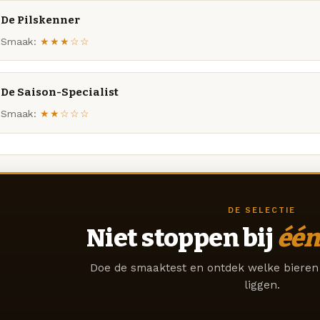
De Pilskenner
Smaak:
★★★☆☆
De Saison-Specialist
Smaak:
★★☆☆☆
DE SELECTIE
Niet stoppen bij
één
Doe de smaaktest en ontdek welke bieren 
liggen.