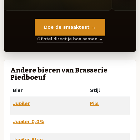
Doe de smaaktest →
Of stel direct je box samen →
Andere bieren van Brasserie
Piedboeuf
Bier
Stijl
Jupiler
Pils
Jupiler 0,0%
Jupiler Blue