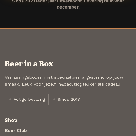
Sinds 2021 ieder jaar uitverkocht. Levering ruim voor
december.
Beer in a Box
Verrassingsboxen met speciaalbier, afgestemd op jouw
smaak. Leuk voor jezelf, n&oacute;g leuker als cadeau.
✓ Veilige betaling
✓ Sinds 2013
Shop
Beer Club