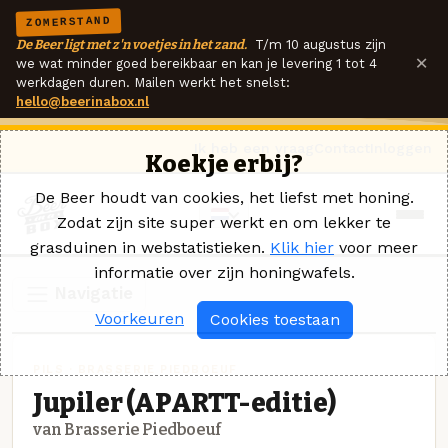
ZOMERSTAND
De Beer ligt met z'n voetjes in het zand.
T/m 10 augustus zijn
×
we wat minder goed bereikbaar en kan je levering 1 tot 4
werkdagen duren. Mailen werkt het snelst:
hello@beerinabox.nl
Ik heb een vraag
Contact
Inloggen
Koekje erbij?
De Beer houdt van cookies, het liefst met honing.
Zodat zijn site super werkt en om lekker te
grasduinen in webstatistieken.
Klik hier
voor meer
informatie over zijn honingwafels.
Navigatie
Voorkeuren
Cookies toestaan
PILS · BRASSERIE PIEDBOEUF
Jupiler (APARTT-editie)
van Brasserie Piedboeuf