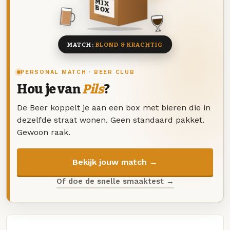
MIX
BOX
8 BIEREN
MATCH:
BLOND & KRACHTIG
PERSONAL MATCH · BEER CLUB
Hou je van
Pils
?
De Beer koppelt je aan een box met bieren die in
dezelfde straat wonen. Geen standaard pakket.
Gewoon raak.
Bekijk jouw match →
Of doe de snelle smaaktest →