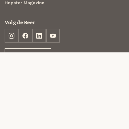
Hopster Magazine
Volg de Beer
Ontdek jouw box
© 2013-2026 Beer in a Box BV