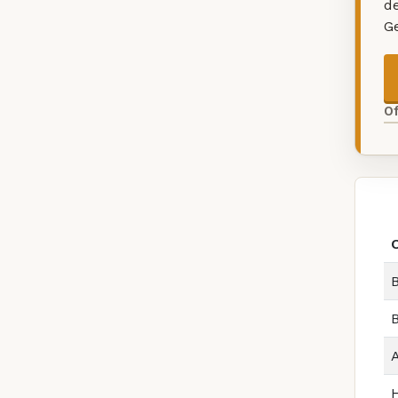
d
G
O
B