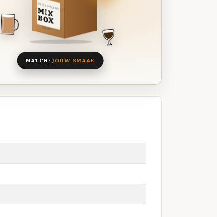
DEZE MAAND
MIX
BOX
8 BIEREN
MATCH:
JOUW SMAAK