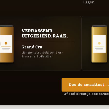
liggen.
VERRASSEND.
UITGEKIEND. RAAK.
Grand Cru
Lichtgekleurd Belgisch Bier ·
Brasserie St-Feuillien
Doe de smaaktest 
Of stel direct je box sam