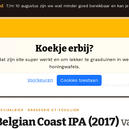
d.
T/m 10 augustus zijn we wat minder goed bereikbaar en kan je 
Koekje erbij?
dat zijn site super werkt en om lekker te grasduinen in we
honingwafels.
Voorkeuren
Cookies toestaan
Stel jouw box samen
ECIAALBIER · BRASSERIE ST-FEUILLIEN
Belgian Coast IPA (2017)
v