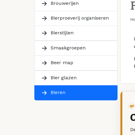
Brouwerijen
Bierproeverij organiseren
H
Bierstijlen
Smaakgroepen
Beer map
Bier glazen
Bieren
P
De