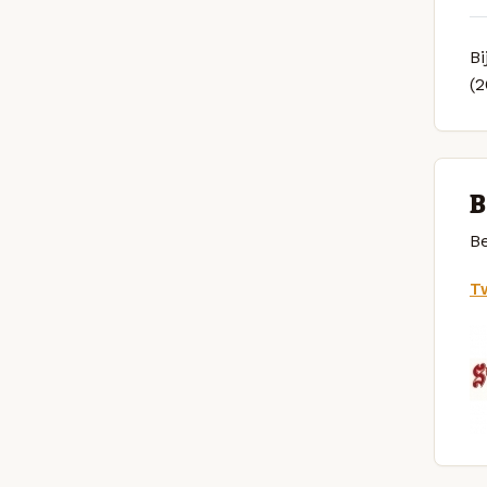
Bi
(
B
Be
Tw