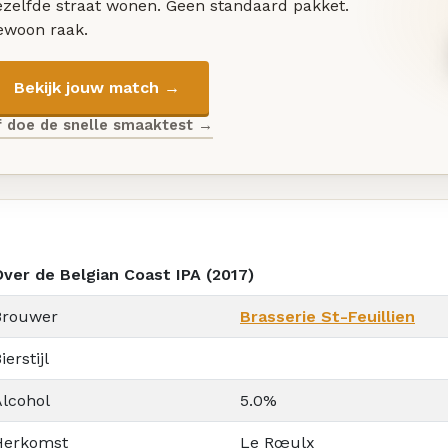
ezelfde straat wonen. Geen standaard pakket.
ewoon raak.
Bekijk jouw match →
f doe de snelle smaaktest →
Over de Belgian Coast IPA (2017)
Brouwer
Brasserie St-Feuillien
ierstijl
Alcohol
5.0%
Herkomst
Le Rœulx