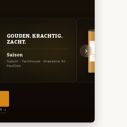
GOUDEN. KRACHTIG.
VER
ZACHT.
UIT
Saison
St-F
Saison - farmhouse · Brasserie St-
Lichtg
Feuillien
Brasse
→
en →