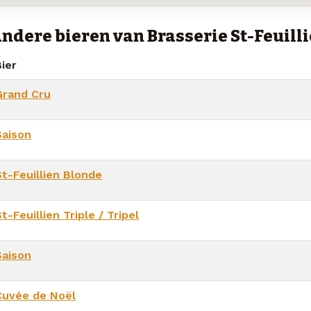
ndere bieren van Brasserie St-Feuill
ier
Grand Cru
Saison
St-Feuillien Blonde
t-Feuillien Triple / Tripel
Saison
Cuvée de Noël