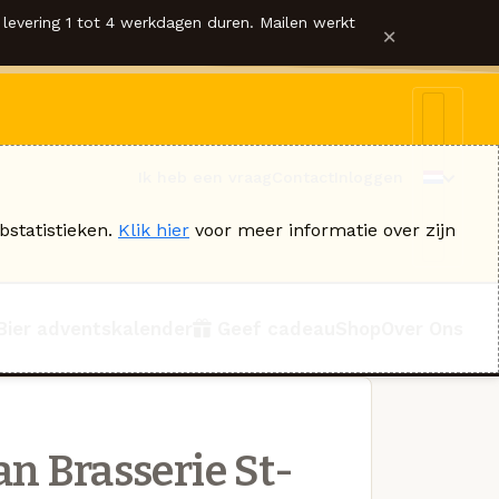
levering 1 tot 4 werkdagen duren. Mailen werkt
×
Ik heb een vraag
Contact
Inloggen
bstatistieken.
Klik hier
voor meer informatie over zijn
Bier adventskalender
Geef cadeau
Shop
Over Ons
an Brasserie St-