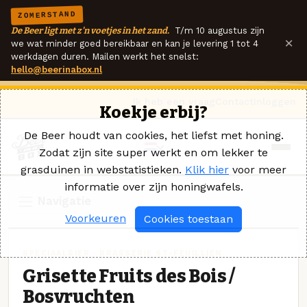
ZOMERSTAND
De Beer ligt met z'n voetjes in het zand.
T/m 10 augustus zijn
×
we wat minder goed bereikbaar en kan je levering 1 tot 4
werkdagen duren. Mailen werkt het snelst:
hello@beerinabox.nl
Ik heb een vraag
Contact
Inloggen
Koekje erbij?
De Beer houdt van cookies, het liefst met honing.
Zodat zijn site super werkt en om lekker te
grasduinen in webstatistieken.
Klik hier
voor meer
informatie over zijn honingwafels.
Navigatie
Voorkeuren
Cookies toestaan
SPECIAALBIER · BRASSERIE ST-FEUILLIEN
Grisette Fruits des Bois /
Bosvruchten