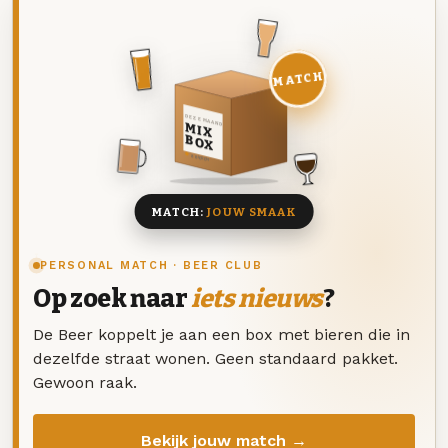
MATCH
DEZE MAAND
MIX
BOX
8 BIEREN
MATCH:
JOUW SMAAK
PERSONAL MATCH · BEER CLUB
Op zoek naar
iets nieuws
?
De Beer koppelt je aan een box met bieren die in
dezelfde straat wonen. Geen standaard pakket.
Gewoon raak.
Bekijk jouw match →