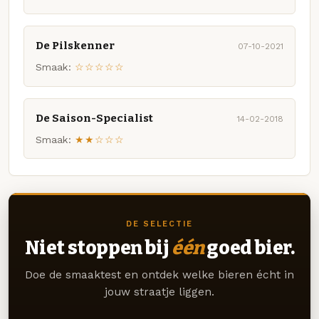
De Pilskenner
07-10-2021
Smaak:
☆☆☆☆☆
De Saison-Specialist
14-02-2018
Smaak:
★★☆☆☆
DE SELECTIE
Niet stoppen bij
één
goed bier.
Doe de smaaktest en ontdek welke bieren écht in
jouw straatje liggen.