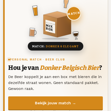
MATCH
DEZE MAAND
MIX
BOX
8 BIEREN
MATCH:
DONKER & ELEGANT
PERSONAL MATCH · BEER CLUB
Hou je van
Donker Belgisch Bier
?
De Beer koppelt je aan een box met bieren die in
dezelfde straat wonen. Geen standaard pakket.
Gewoon raak.
Bekijk jouw match →