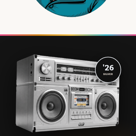
'26
SILVER