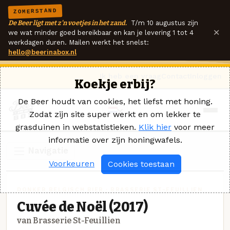
ZOMERSTAND
De Beer ligt met z'n voetjes in het zand.
T/m 10 augustus zijn
×
we wat minder goed bereikbaar en kan je levering 1 tot 4
werkdagen duren. Mailen werkt het snelst:
hello@beerinabox.nl
Ik heb een vraag
Contact
Inloggen
Koekje erbij?
De Beer houdt van cookies, het liefst met honing.
Zodat zijn site super werkt en om lekker te
grasduinen in webstatistieken.
Klik hier
voor meer
informatie over zijn honingwafels.
Navigatie
Voorkeuren
Cookies toestaan
DONKER BELGISCH BIER · BRASSERIE ST-FEUILLIEN
Cuvée de Noël (2017)
van Brasserie St-Feuillien