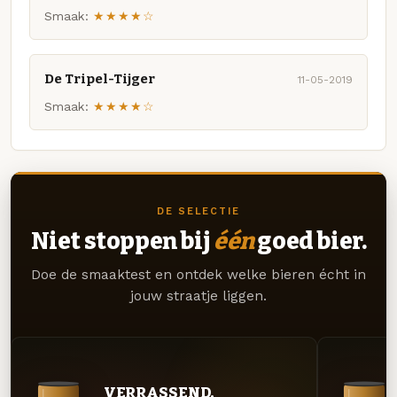
Smaak:
★★★★☆
De Tripel-Tijger
11-05-2019
Smaak:
★★★★☆
DE SELECTIE
Niet stoppen bij
één
goed bier.
Doe de smaaktest en ontdek welke bieren écht in
jouw straatje liggen.
VERRASSEND.