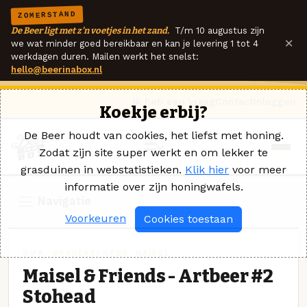
ZOMERSTAND
De Beer ligt met z'n voetjes in het zand.
T/m 10 augustus zijn
×
we wat minder goed bereikbaar en kan je levering 1 tot 4
werkdagen duren. Mailen werkt het snelst:
hello@beerinabox.nl
Ik heb een vraag
Contact
Inloggen
Koekje erbij?
De Beer houdt van cookies, het liefst met honing.
Zodat zijn site super werkt en om lekker te
grasduinen in webstatistieken.
Klik hier
voor meer
informatie over zijn honingwafels.
Navigatie
Voorkeuren
Cookies toestaan
DIPA · BRAUEREI GEBR. MAISEL
Maisel & Friends - Artbeer #2
Stohead