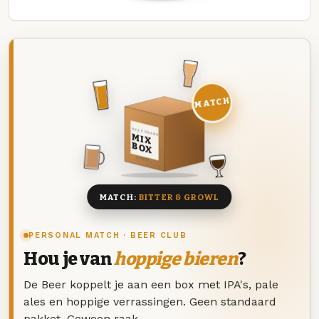
MATCH
DEZE MAAND
MIX
BOX
8 BIEREN
MATCH:
BITTER & GROWL
PERSONAL MATCH · BEER CLUB
Hou je van
hoppige bieren
?
De Beer koppelt je aan een box met IPA's, pale
ales en hoppige verrassingen. Geen standaard
pakket. Gewoon raak.