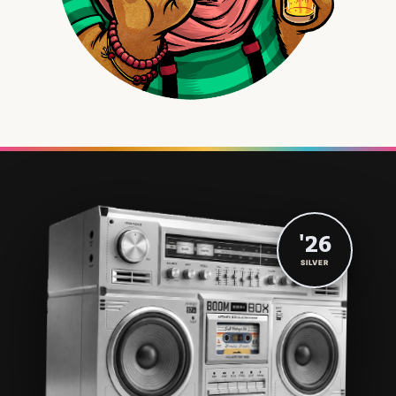
'26
SILVER