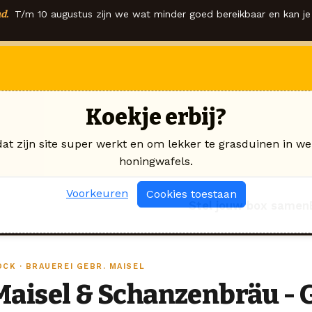
d.
T/m 10 augustus zijn we wat minder goed bereikbaar en kan je 
Koekje erbij?
dat zijn site super werkt en om lekker te grasduinen in we
honingwafels.
Voorkeuren
Cookies toestaan
Stel jouw box samen
OCK · BRAUEREI GEBR. MAISEL
Maisel & Schanzenbräu - 