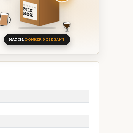
DEZE MAAND
MIX
BOX
8 BIEREN
MATCH:
DONKER & ELEGANT