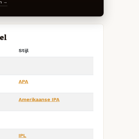
en →
el
Stijl
APA
Amerikaanse IPA
IPL