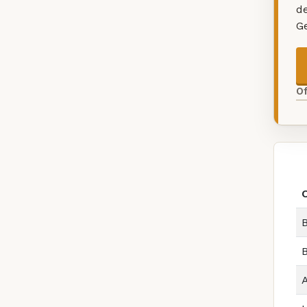
d
G
O
B