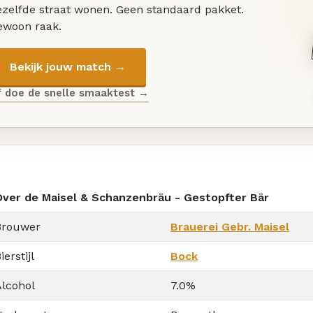
ezelfde straat wonen. Geen standaard pakket.
ewoon raak.
Bekijk jouw match →
f doe de snelle smaaktest →
Over de Maisel & Schanzenbräu - Gestopfter Bär
Brouwer
Brauerei Gebr. Maisel
ierstijl
Bock
Alcohol
7.0%