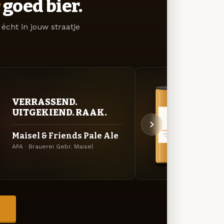
goed bier.
écht in jouw straatje
BITT
VERRASSEND.
EXP
UITGEKIEND. RAAK.
Mais
Maisel & Friends Pale Ale
Amerik
APA · Brauerei Gebr. Maisel
Maisel
→