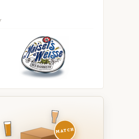
r
MATCH