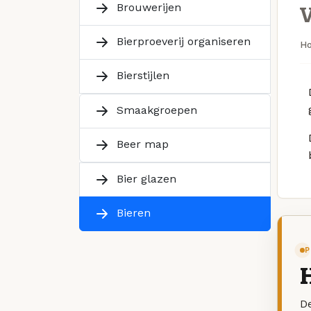
Brouwerijen
Bierproeverij organiseren
H
Bierstijlen
Smaakgroepen
Beer map
Bier glazen
Bieren
P
De