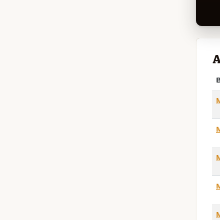
A
B
M
M