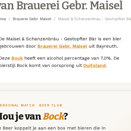
van Brauerei Gebr. Maisel
ome
Brauerei Gebr. Maisel
Maisel & Schanzenbräu - Gestopfter Bä
De Maisel & Schanzenbräu - Gestopfter Bär is een bier
gebrouwen door
Brauerei Gebr. Maisel
uit Bayreuth.
Deze
Bock
heeft een alcohol percentage van 7.0%. De
bierstijl Bock komt van oorsprong uit
Duitsland
.
ERSONAL MATCH · BEER CLUB
Hou je van
Bock
?
 Beer koppelt je aan een box met bieren die in