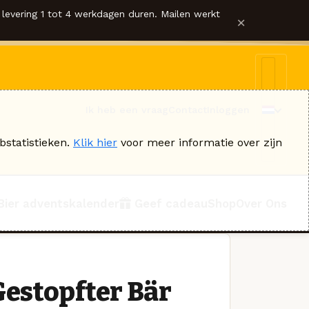
levering 1 tot 4 werkdagen duren. Mailen werkt
×
Ik heb een vraag
Contact
Inloggen
bstatistieken.
Klik hier
voor meer informatie over zijn
Bier adventskalender
Geef cadeau
Shop
Over Ons
Gestopfter Bär