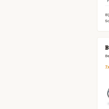
Bi
S
B
Be
Tw