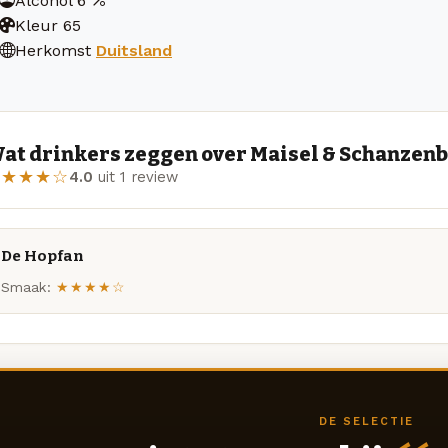
Alcohol
6
Kleur
65
Herkomst
Duitsland
at drinkers zeggen over Maisel & Schanzenb
★★★★☆
4.0
uit 1 review
De Hopfan
Smaak:
★★★★☆
DE SELECTIE