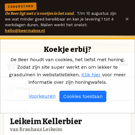
ZOMERSTAND
De Beer ligt met z'n voetjes in het zand.
T/m 10 augustus zijn
×
we wat minder goed bereikbaar en kan je levering 1 tot 4
werkdagen duren. Mailen werkt het snelst:
hello@beerinabox.nl
Ik heb een vraag
Contact
Inloggen
Koekje erbij?
De Beer houdt van cookies, het liefst met honing.
Zodat zijn site super werkt en om lekker te
grasduinen in webstatistieken.
Klik hier
voor meer
informatie over zijn honingwafels.
Navigatie
Voorkeuren
Cookies toestaan
ZWICKEL · BRAUHAUS LEIKEIM
Leikeim Kellerbier
van Brauhaus Leikeim