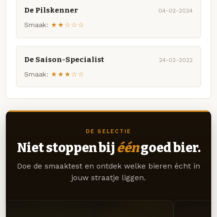
De Pilskenner
04-02-2024
Smaak:
★★☆☆☆
De Saison-Specialist
24-02-2022
Smaak:
★★★☆☆
DE SELECTIE
Niet stoppen bij
één
goed bier.
Doe de smaaktest en ontdek welke bieren écht in
jouw straatje liggen.