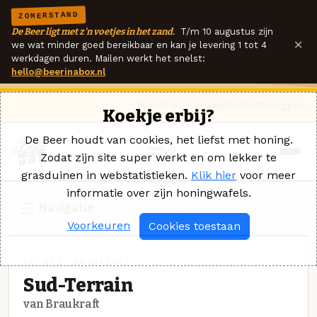
ZOMERSTAND
De Beer ligt met z'n voetjes in het zand.
T/m 10 augustus zijn
×
we wat minder goed bereikbaar en kan je levering 1 tot 4
werkdagen duren. Mailen werkt het snelst:
hello@beerinabox.nl
Ik heb een vraag
Contact
Inloggen
Koekje erbij?
De Beer houdt van cookies, het liefst met honing.
Zodat zijn site super werkt en om lekker te
grasduinen in webstatistieken.
Klik hier
voor meer
informatie over zijn honingwafels.
Navigatie
Voorkeuren
Cookies toestaan
KÖLSCH · BRAUKRAFT
Sud-Terrain
van Braukraft