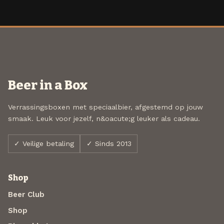
Beer in a Box
Verrassingsboxen met speciaalbier, afgestemd op jouw
smaak. Leuk voor jezelf, n&oacute;g leuker als cadeau.
✓ Veilige betaling
✓ Sinds 2013
Shop
Beer Club
Shop