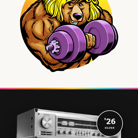
'26
SILVER