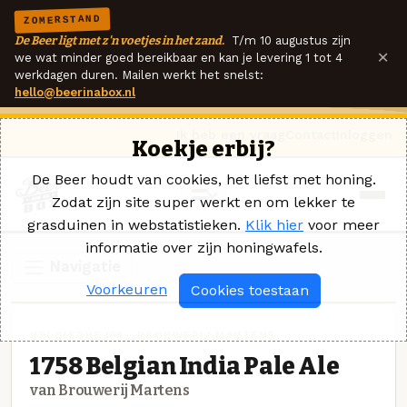
ZOMERSTAND
De Beer ligt met z'n voetjes in het zand.
T/m 10 augustus zijn
×
we wat minder goed bereikbaar en kan je levering 1 tot 4
werkdagen duren. Mailen werkt het snelst:
hello@beerinabox.nl
Ik heb een vraag
Contact
Inloggen
Koekje erbij?
De Beer houdt van cookies, het liefst met honing.
Zodat zijn site super werkt en om lekker te
grasduinen in webstatistieken.
Klik hier
voor meer
informatie over zijn honingwafels.
Navigatie
Voorkeuren
Cookies toestaan
BELGISCHE IPA · BROUWERIJ MARTENS
1758 Belgian India Pale Ale
van Brouwerij Martens