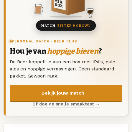
MIX
BOX
8 BIEREN
MATCH:
BITTER & GROWL
PERSONAL MATCH · BEER CLUB
Hou je van
hoppige bieren
?
De Beer koppelt je aan een box met IPA's, pale
ales en hoppige verrassingen. Geen standaard
pakket. Gewoon raak.
Bekijk jouw match →
Of doe de snelle smaaktest →