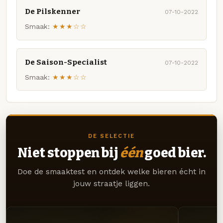
De Pilskenner
07-10-2022
Smaak:
★★★☆☆
De Saison-Specialist
07-10-2022
Smaak:
★★★☆☆
DE SELECTIE
Niet stoppen bij
één
goed bier.
Doe de smaaktest en ontdek welke bieren écht in
jouw straatje liggen.