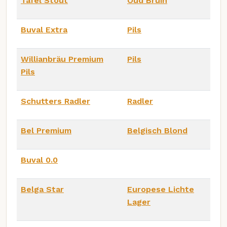
Tafel Stout
Oud Bruin
Buval Extra
Pils
Willianbräu Premium
Pils
Pils
Schutters Radler
Radler
Bel Premium
Belgisch Blond
Buval 0.0
Belga Star
Europese Lichte
Lager