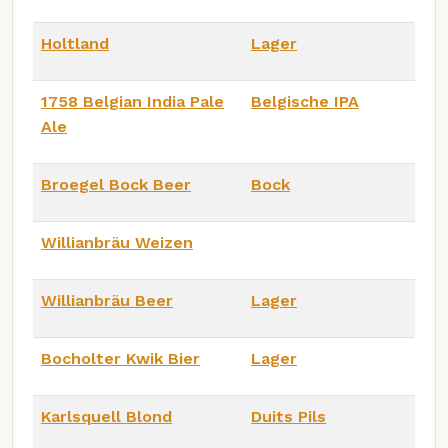
Holtland
Lager
1758 Belgian India Pale
Belgische IPA
Ale
Broegel Bock Beer
Bock
Willianbräu Weizen
Willianbräu Beer
Lager
Bocholter Kwik Bier
Lager
Karlsquell Blond
Duits Pils