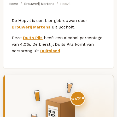
Home
Brouwerij Martens
Hopvil
De Hopvil is een bier gebrouwen door
Brouwerij Martens
uit Bocholt.
Deze
Duits Pils
heeft een alcohol percentage
van 4.0%. De bierstijl Duits Pils komt van
oorsprong uit
Duitsland
.
MATCH
DEZE MAAND
MIX
BOX