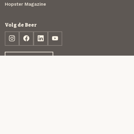
Hopster Magazine
Volg de Beer
Ontdek jouw box
© 2013-2026 Beer in a Box BV