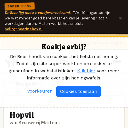
ZOMERSTAND
De Beer ligt met z'n voetjes in het zand.
T/m 10 augustus zijn
×
we wat minder goed bereikbaar en kan je levering 1 tot 4
werkdagen duren. Mailen werkt het snelst:
hello@beerinabox.nl
Ik heb een vraag
Contact
Inloggen
Koekje erbij?
De Beer houdt van cookies, het liefst met honing.
Zodat zijn site super werkt en om lekker te
grasduinen in webstatistieken.
Klik hier
voor meer
informatie over zijn honingwafels.
Navigatie
Voorkeuren
Cookies toestaan
DUITS PILS · BROUWERIJ MARTENS
Hopvil
van Brouwerij Martens