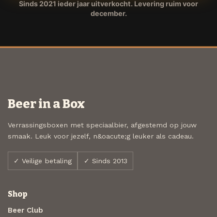
Sinds 2021 ieder jaar uitverkocht. Levering ruim voor
december.
Beer in a Box
Verrassingsboxen met speciaalbier, afgestemd op jouw
smaak. Leuk voor jezelf, n&oacute;g leuker als cadeau.
✓ Veilige betaling
✓ Sinds 2013
Shop
Beer Club