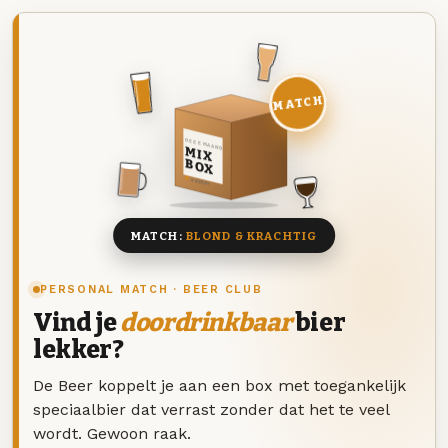
MATCH
DEZE MAAND
MIX
BOX
8 BIEREN
MATCH:
BLOND & KRACHTIG
PERSONAL MATCH · BEER CLUB
Vind je
doordrinkbaar
bier
lekker?
De Beer koppelt je aan een box met toegankelijk
speciaalbier dat verrast zonder dat het te veel
wordt. Gewoon raak.