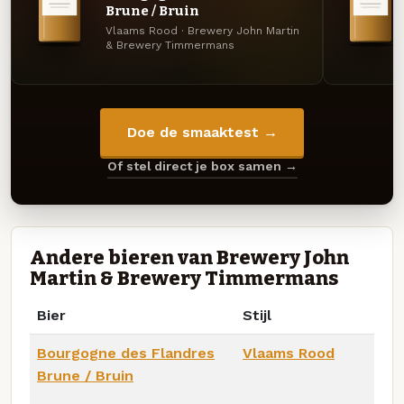
Brune / Bruin
Vlaams Rood · Brewery John Martin
& Brewery Timmermans
Doe de smaaktest →
Of stel direct je box samen →
Andere bieren van Brewery John
Martin & Brewery Timmermans
Bier
Stijl
Bourgogne des Flandres
Vlaams Rood
Brune / Bruin