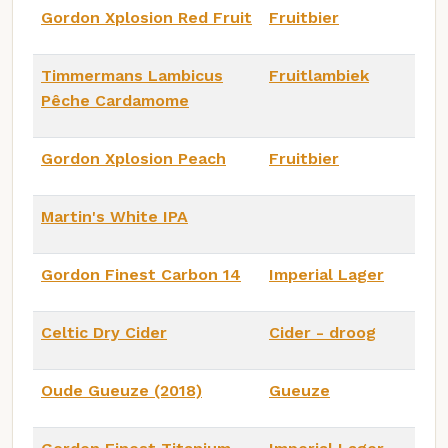
Gordon Xplosion Red Fruit
Fruitbier
Timmermans Lambicus
Fruitlambiek
Pêche Cardamome
Gordon Xplosion Peach
Fruitbier
Martin's White IPA
Gordon Finest Carbon 14
Imperial Lager
Celtic Dry Cider
Cider - droog
Oude Gueuze (2018)
Gueuze