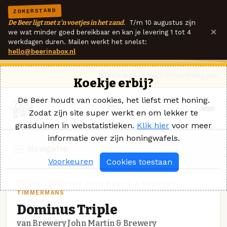
ZOMERSTAND
De Beer ligt met z'n voetjes in het zand.
T/m 10 augustus zijn
×
we wat minder goed bereikbaar en kan je levering 1 tot 4
werkdagen duren. Mailen werkt het snelst:
hello@beerinabox.nl
Ik heb een vraag
Contact
Inloggen
Koekje erbij?
De Beer houdt van cookies, het liefst met honing.
Zodat zijn site super werkt en om lekker te
grasduinen in webstatistieken.
Klik hier
voor meer
informatie over zijn honingwafels.
Navigatie
Voorkeuren
Cookies toestaan
TRIPEL · BREWERY JOHN MARTIN & BREWERY
TIMMERMANS
Dominus Triple
van Brewery John Martin & Brewery