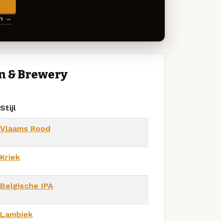
en →
n & Brewery
Stijl
Vlaams Rood
Kriek
Belgische IPA
Lambiek