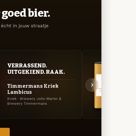
goed bier.
écht in jouw straatje
VERRASSEND.
BITT
UITGEKIEND. RAAK.
EXP
Timmermans Kriek
Mart
Lambicus
Belgis
Kriek · Brewery John Martin &
& Bre
Brewery Timmermans
→