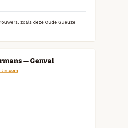
e brouwers, zoals deze Oude Gueuze
ermans — Genval
rtin.com