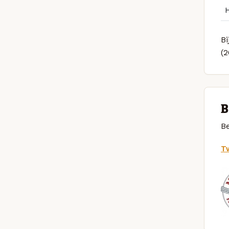
Bi
(
B
Be
Tw