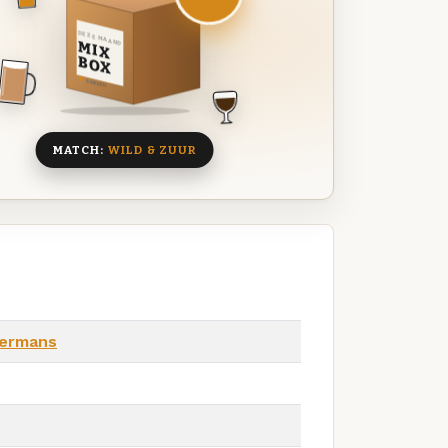
DEZE MAAND
MIX
BOX
8 BIEREN
MATCH:
WILD & ZUUR
mermans