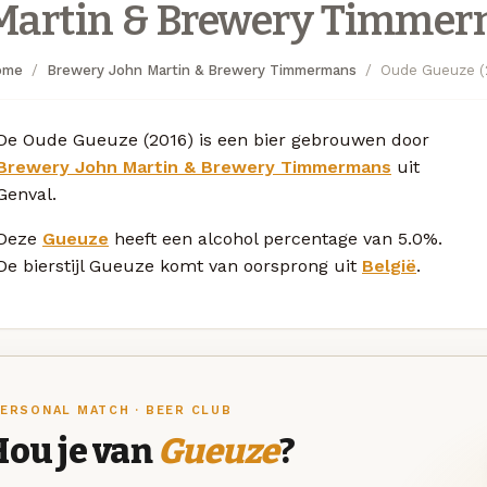
Martin & Brewery Timme
ome
Brewery John Martin & Brewery Timmermans
Oude Gueuze (
De Oude Gueuze (2016) is een bier gebrouwen door
Brewery John Martin & Brewery Timmermans
uit
Genval.
Deze
Gueuze
heeft een alcohol percentage van 5.0%.
De bierstijl Gueuze komt van oorsprong uit
België
.
ERSONAL MATCH · BEER CLUB
Hou je van
Gueuze
?