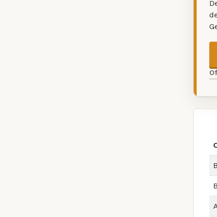
De
d
G
O
B