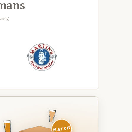
rmans
2016)
MATCH