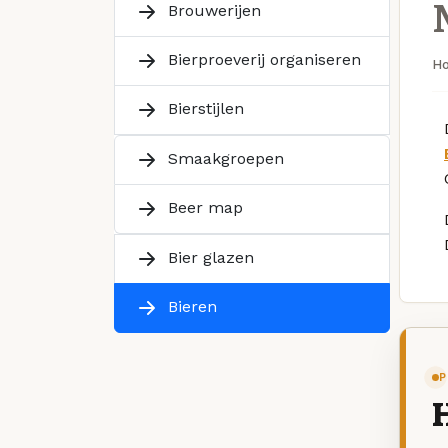
Brouwerijen
Bierproeverij organiseren
H
Bierstijlen
Smaakgroepen
Beer map
Bier glazen
Bieren
P