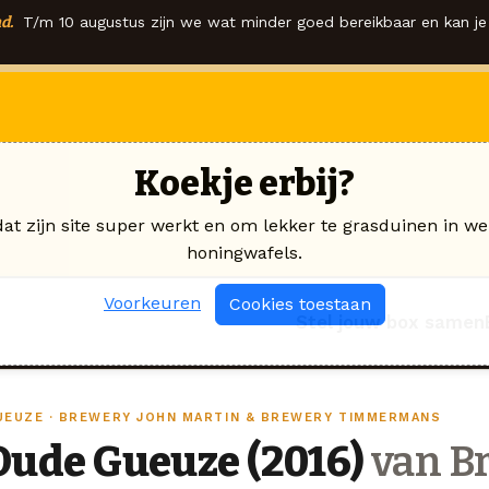
d.
T/m 10 augustus zijn we wat minder goed bereikbaar en kan je 
Koekje erbij?
dat zijn site super werkt en om lekker te grasduinen in we
honingwafels.
Voorkeuren
Cookies toestaan
Stel jouw box samen
UEUZE · BREWERY JOHN MARTIN & BREWERY TIMMERMANS
Oude Gueuze (2016)
van B