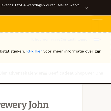
levering 1 tot 4 werkdagen duren. Mailen werkt
×
Ik heb een vraag
Contact
Inloggen
bstatistieken.
Klik hier
voor meer informatie over zijn
Bier adventskalender
Geef cadeau
Shop
Over Ons
rewery John