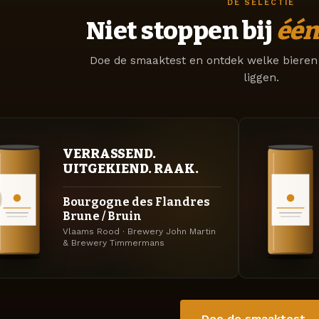
DE SELECTIE
Niet stoppen bij
één
Doe de smaaktest en ontdek welke bieren 
liggen.
VERRASSEND.
UITGEKIEND. RAAK.
Bourgogne des Flandres
Brune / Bruin
Vlaams Rood · Brewery John Martin
& Brewery Timmermans
Doe de smaaktest 