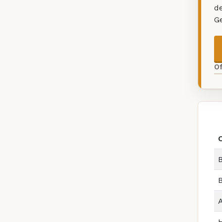
d
G
O
B