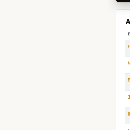
A
B
T