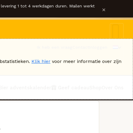
levering 1 tot 4 werkdagen duren. Mailen werkt
×
Ik heb een vraag
Contact
Inloggen
bstatistieken.
Klik hier
voor meer informatie over zijn
Bier adventskalender
Geef cadeau
Shop
Over Ons
i