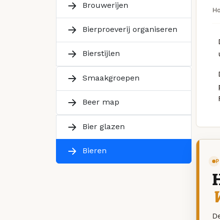
Brouwerijen
H
Bierproeverij organiseren
Bierstijlen
Smaakgroepen
Beer map
Bier glazen
Bieren
P
W
De