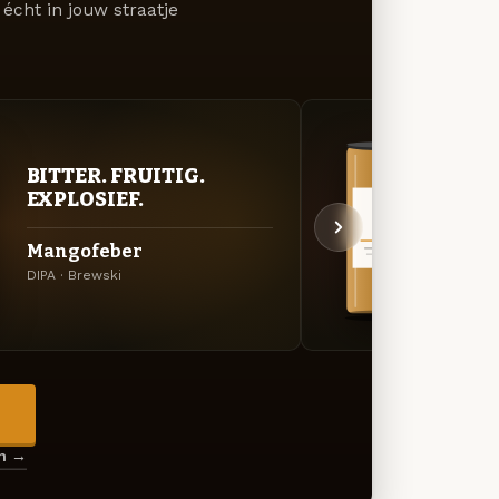
écht in jouw straatje
BITTER. FRUITIG.
VER
EXPLOSIEF.
UIT
Mangofeber
Pass
DIPA · Brewski
Specia
→
en →