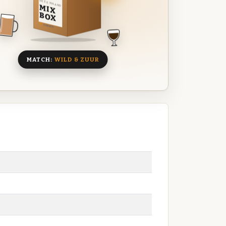
DEZE MAAND
MIX
BOX
8 BIEREN
MATCH:
WILD & ZUUR