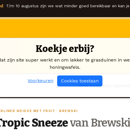
d.
T/m 10 augustus zijn we wat minder goed bereikbaar en kan je 
Koekje erbij?
dat zijn site super werkt en om lekker te grasduinen in we
honingwafels.
Voorkeuren
Cookies toestaan
Stel jouw box samen
ERLINER WEISSE MET FRUIT · BREWSKI
Tropic Sneeze
van Brewsk