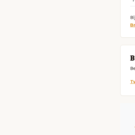
Bi
B
B
Be
Tw