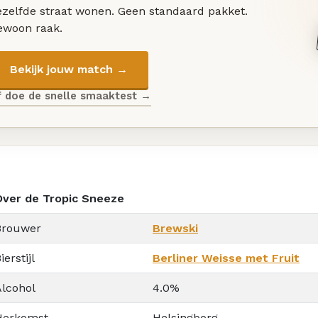
ezelfde straat wonen. Geen standaard pakket.
ewoon raak.
Bekijk jouw match →
f doe de snelle smaaktest →
Over de Tropic Sneeze
Brouwer
Brewski
ierstijl
Berliner Weisse met Fruit
Alcohol
4.0%
Herkomst
Helsingborg