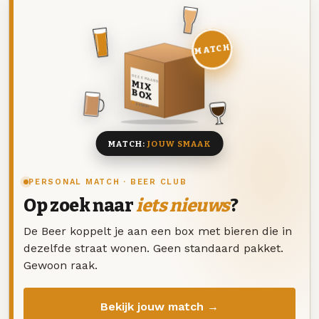
MATCH
DEZE MAAND
MIX
BOX
8 BIEREN
MATCH:
JOUW SMAAK
PERSONAL MATCH · BEER CLUB
Op zoek naar
iets nieuws
?
De Beer koppelt je aan een box met bieren die in
dezelfde straat wonen. Geen standaard pakket.
Gewoon raak.
Bekijk jouw match →