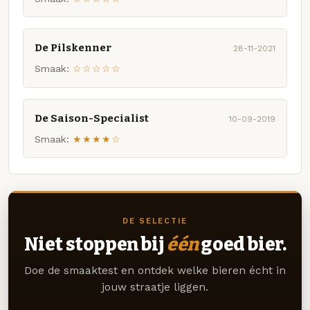
De Pilskenner
28-11-2021
Smaak:
☆☆☆☆☆
De Saison-Specialist
10-09-2019
Smaak:
★★★★☆
DE SELECTIE
Niet stoppen bij
één
goed bier.
Doe de smaaktest en ontdek welke bieren écht in
jouw straatje liggen.