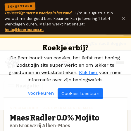
ZOMERSTAND
De Beer ligt met z'n voetjes in het zand.
T/m 10 augustus zijn
×
we wat minder goed bereikbaar en kan je levering 1 tot 4
werkdagen duren. Mailen werkt het snelst:
hello@beerinabox.nl
Ik heb een vraag
Contact
Inloggen
Koekje erbij?
De Beer houdt van cookies, het liefst met honing.
Zodat zijn site super werkt en om lekker te
grasduinen in webstatistieken.
Klik hier
voor meer
informatie over zijn honingwafels.
Navigatie
Voorkeuren
Cookies toestaan
SPECIAALBIER · BROUWERIJ ALKEN-MAES
Maes Radler 0.0% Mojito
van Brouwerij Alken-Maes