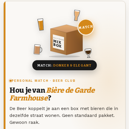
MATCH
DEZE MAAND
MIX
BOX
8 BIEREN
MATCH:
DONKER & ELEGANT
PERSONAL MATCH · BEER CLUB
Hou je van
Bière de Garde
Farmhouse
?
De Beer koppelt je aan een box met bieren die in
dezelfde straat wonen. Geen standaard pakket.
Gewoon raak.