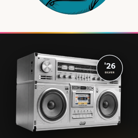
'26
SILVER