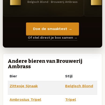
Belgisch Blond · Brouwerij Ambrass
Doe de smaaktest →
Of stel direct je box samen →
Andere bieren van Brouwerij
Ambrass
Bier
Stijl
Zittesje Sjnaak
Belgisch Blond
Ambrosius Tripel
Tripel