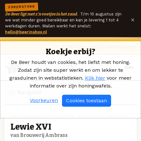
ZOMERSTAND
De Beer ligt met z'n voetjes in het zand.
T/m 10 augustus zijn
×
we wat minder goed bereikbaar en kan je levering 1 tot 4
werkdagen duren. Mailen werkt het snelst:
hello@beerinabox.nl
Ik heb een vraag
Contact
Inloggen
Koekje erbij?
De Beer houdt van cookies, het liefst met honing.
Zodat zijn site super werkt en om lekker te
grasduinen in webstatistieken.
Klik hier
voor meer
informatie over zijn honingwafels.
Navigatie
Voorkeuren
Cookies toestaan
BIÈRE DE GARDE FARMHOUSE · BROUWERIJ AMBRASS
Lewie XVI
van Brouwerij Ambrass