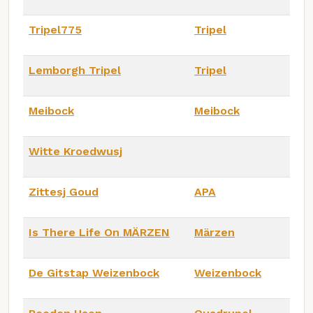
Tripel775
Tripel
Lemborgh Tripel
Tripel
Meibock
Meibock
Witte Kroedwusj
Zittesj Goud
APA
Is There Life On MÄRZEN
Märzen
De Gitstap Weizenbock
Weizenbock