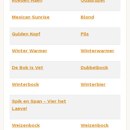
Roeden Haen
Quadrupel
Mexican Sunrise
Blond
Gulden Kopf
Pils
Winter Warmer
Winterwarmer
De Bok Is Vet
Dubbelbock
Winterbock
Winterbier
Spik en Span - Vier het
Laeve!
Weizenbock
Weizenbock