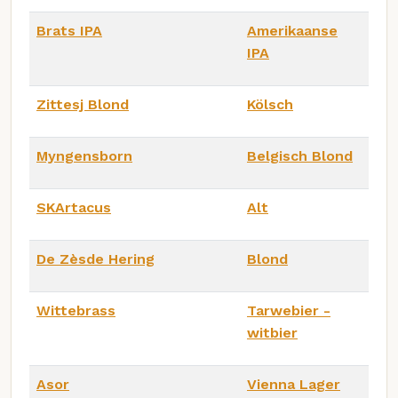
Brats IPA
Amerikaanse
IPA
Zittesj Blond
Kölsch
Myngensborn
Belgisch Blond
SKArtacus
Alt
De Zèsde Hering
Blond
Wittebrass
Tarwebier -
witbier
Asor
Vienna Lager