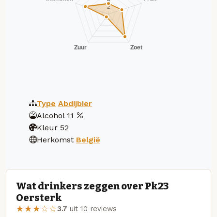
Type
Abdijbier
Alcohol
11
Kleur
52
Herkomst
België
Wat drinkers zeggen over Pk23
Oersterk
★★★☆☆
3.7
uit 10 reviews