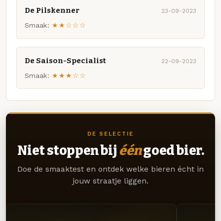
De Pilskenner
23-09-2023
Smaak:
★★☆☆☆
De Saison-Specialist
22-09-2023
Smaak:
★★★☆☆
DE SELECTIE
Niet stoppen bij
één
goed bier.
Doe de smaaktest en ontdek welke bieren écht in
jouw straatje liggen.