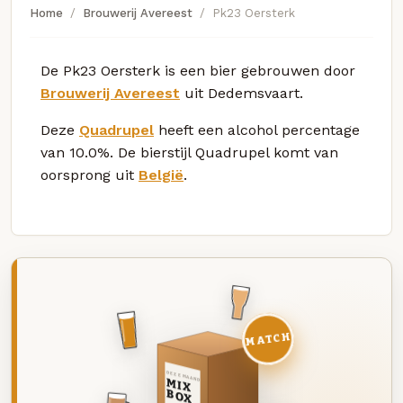
Home
Brouwerij Avereest
Pk23 Oersterk
De Pk23 Oersterk is een bier gebrouwen door
Brouwerij Avereest
uit Dedemsvaart.
Deze
Quadrupel
heeft een alcohol percentage
van 10.0%. De bierstijl Quadrupel komt van
oorsprong uit
België
.
MATCH
DEZE MAAND
MIX
BOX