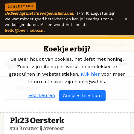
ZOMERSTAND
De Beer ligt met z'n voetjes in het zand.
T/m 10 augustus zijn
×
we wat minder goed bereikbaar en kan je levering 1 tot 4
werkdagen duren. Mailen werkt het snelst:
hello@beerinabox.nl
Ik heb een vraag
Contact
Inloggen
Koekje erbij?
De Beer houdt van cookies, het liefst met honing.
Zodat zijn site super werkt en om lekker te
grasduinen in webstatistieken.
Klik hier
voor meer
informatie over zijn honingwafels.
Navigatie
Voorkeuren
Cookies toestaan
QUADRUPEL · BROUWERIJ AVEREEST
Pk23 Oersterk
van Brouwerij Avereest