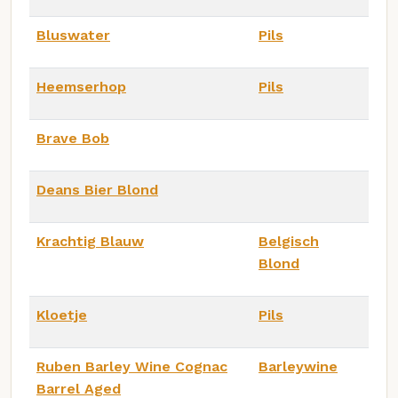
Bluswater
Pils
Heemserhop
Pils
Brave Bob
Deans Bier Blond
Krachtig Blauw
Belgisch
Blond
Kloetje
Pils
Ruben Barley Wine Cognac
Barleywine
Barrel Aged