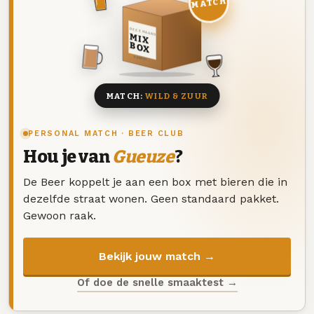
MATCH
DEZE MAAND
MIX
BOX
8 BIEREN
MATCH:
WILD & ZUUR
PERSONAL MATCH · BEER CLUB
Hou je van
Gueuze
?
De Beer koppelt je aan een box met bieren die in
dezelfde straat wonen. Geen standaard pakket.
Gewoon raak.
Bekijk jouw match →
Of doe de snelle smaaktest →