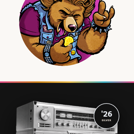
'26
SILVER