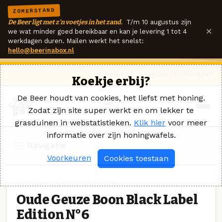
ZOMERSTAND
De Beer ligt met z'n voetjes in het zand.
T/m 10 augustus zijn
×
we wat minder goed bereikbaar en kan je levering 1 tot 4
werkdagen duren. Mailen werkt het snelst:
hello@beerinabox.nl
Ik heb een vraag
Contact
Inloggen
Koekje erbij?
De Beer houdt van cookies, het liefst met honing.
Zodat zijn site super werkt en om lekker te
grasduinen in webstatistieken.
Klik hier
voor meer
informatie over zijn honingwafels.
Navigatie
Voorkeuren
Cookies toestaan
GUEUZE · BROUWERIJ BOON
Oude Geuze Boon Black Label
Edition N°6