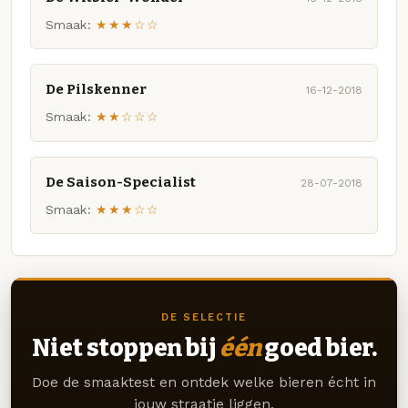
Smaak:
★★★☆☆
De Pilskenner
16-12-2018
Smaak:
★★☆☆☆
De Saison-Specialist
28-07-2018
Smaak:
★★★☆☆
DE SELECTIE
Niet stoppen bij
één
goed bier.
Doe de smaaktest en ontdek welke bieren écht in
jouw straatje liggen.