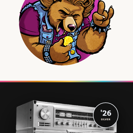
'26
SILVER