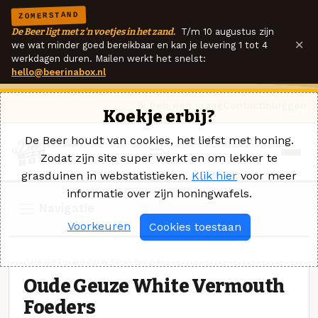
ZOMERSTAND
De Beer ligt met z'n voetjes in het zand.
T/m 10 augustus zijn
×
we wat minder goed bereikbaar en kan je levering 1 tot 4
werkdagen duren. Mailen werkt het snelst:
hello@beerinabox.nl
Ik heb een vraag
Contact
Inloggen
Koekje erbij?
De Beer houdt van cookies, het liefst met honing.
Zodat zijn site super werkt en om lekker te
grasduinen in webstatistieken.
Klik hier
voor meer
informatie over zijn honingwafels.
Navigatie
Voorkeuren
Cookies toestaan
GUEUZE · BROUWERIJ BOON
Oude Geuze White Vermouth
Foeders