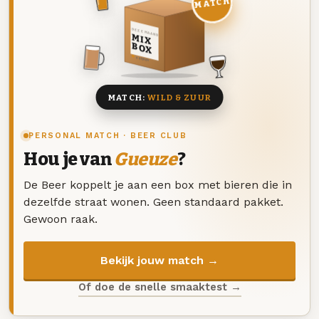
MATCH
DEZE MAAND
MIX
BOX
8 BIEREN
MATCH:
WILD & ZUUR
PERSONAL MATCH · BEER CLUB
Hou je van
Gueuze
?
De Beer koppelt je aan een box met bieren die in
dezelfde straat wonen. Geen standaard pakket.
Gewoon raak.
Bekijk jouw match →
Of doe de snelle smaaktest →