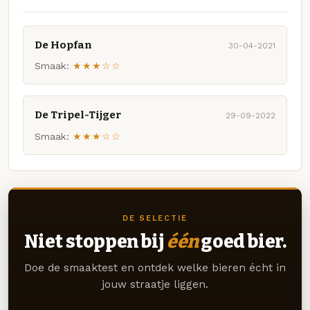
De Hopfan
30-04-2021
Smaak:
★★★☆☆
De Tripel-Tijger
29-09-2022
Smaak:
★★★☆☆
DE SELECTIE
Niet stoppen bij
één
goed bier.
Doe de smaaktest en ontdek welke bieren écht in
jouw straatje liggen.