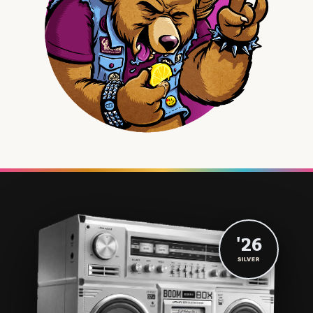
'26
SILVER