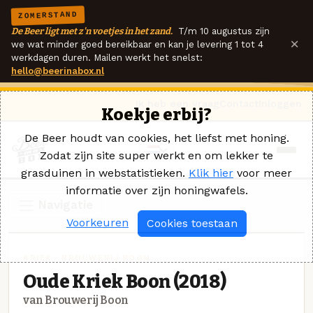
ZOMERSTAND
De Beer ligt met z'n voetjes in het zand.
T/m 10 augustus zijn
×
we wat minder goed bereikbaar en kan je levering 1 tot 4
werkdagen duren. Mailen werkt het snelst:
hello@beerinabox.nl
Ik heb een vraag
Contact
Inloggen
Koekje erbij?
De Beer houdt van cookies, het liefst met honing.
Zodat zijn site super werkt en om lekker te
grasduinen in webstatistieken.
Klik hier
voor meer
informatie over zijn honingwafels.
Navigatie
Voorkeuren
Cookies toestaan
KRIEK · BROUWERIJ BOON
Oude Kriek Boon (2018)
van Brouwerij Boon