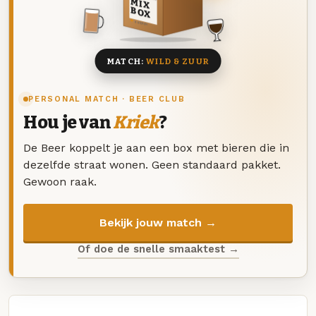
MIX
BOX
8 BIEREN
MATCH:
WILD & ZUUR
PERSONAL MATCH · BEER CLUB
Hou je van
Kriek
?
De Beer koppelt je aan een box met bieren die in
dezelfde straat wonen. Geen standaard pakket.
Gewoon raak.
Bekijk jouw match →
Of doe de snelle smaaktest →