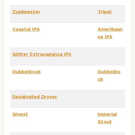
Zuidwester
Tripel
Coastal IPA
Amerikaan
se IPA
Glitter Extravaganza IPA
Dubbelbock
Dubbelbo
ck
Designated Dryver
Woest
Imperial
Stout