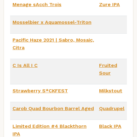
Menage sAcch Trois
Zure IPA
Mosselbier x Aquamossel-Triton
Pacific Haze 2021 | Sabro, Mosaic,
Citra
C Is All I C
Fruited
Sour
Strawberry S*CKFEST
Milkstout
Carob Quad Bourbon Barrel Aged
Quadrupel
Limited Edition #4 Blackthorn
Black IPA
IPA