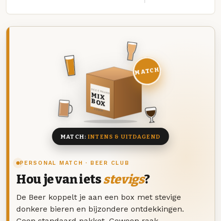
MATCH
DEZE MAAND
MIX
BOX
8 BIEREN
MATCH:
INTENS & UITDAGEND
PERSONAL MATCH · BEER CLUB
Hou je van iets
stevigs
?
De Beer koppelt je aan een box met stevige
donkere bieren en bijzondere ontdekkingen.
Geen standaard pakket. Gewoon raak.