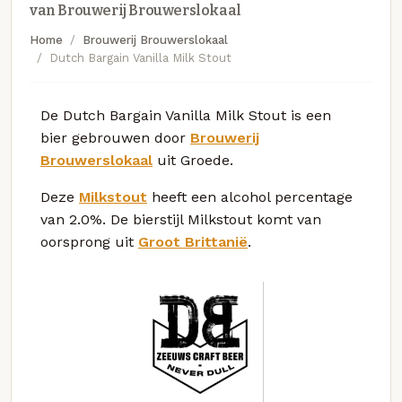
van Brouwerij Brouwerslokaal
Home
Brouwerij Brouwerslokaal
Dutch Bargain Vanilla Milk Stout
De Dutch Bargain Vanilla Milk Stout is een
bier gebrouwen door
Brouwerij
Brouwerslokaal
uit Groede.
Deze
Milkstout
heeft een alcohol percentage
van 2.0%. De bierstijl Milkstout komt van
oorsprong uit
Groot Brittanië
.