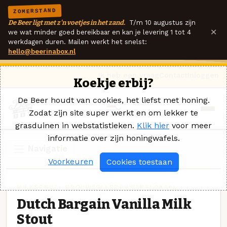
ZOMERSTAND
De Beer ligt met z'n voetjes in het zand.
T/m 10 augustus zijn
×
we wat minder goed bereikbaar en kan je levering 1 tot 4
werkdagen duren. Mailen werkt het snelst:
hello@beerinabox.nl
Ik heb een vraag
Contact
Inloggen
Koekje erbij?
De Beer houdt van cookies, het liefst met honing.
Zodat zijn site super werkt en om lekker te
grasduinen in webstatistieken.
Klik hier
voor meer
informatie over zijn honingwafels.
Navigatie
Voorkeuren
Cookies toestaan
MILKSTOUT · BROUWERIJ BROUWERSLOKAAL
Dutch Bargain Vanilla Milk
Stout