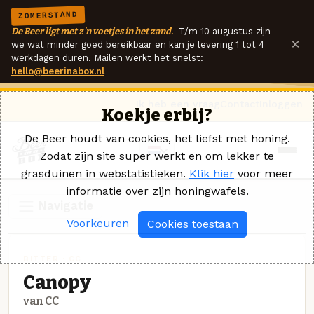
ZOMERSTAND
De Beer ligt met z'n voetjes in het zand.
T/m 10 augustus zijn
×
we wat minder goed bereikbaar en kan je levering 1 tot 4
werkdagen duren. Mailen werkt het snelst:
hello@beerinabox.nl
Ik heb een vraag
Contact
Inloggen
Koekje erbij?
De Beer houdt van cookies, het liefst met honing.
Zodat zijn site super werkt en om lekker te
grasduinen in webstatistieken.
Klik hier
voor meer
informatie over zijn honingwafels.
Navigatie
Voorkeuren
Cookies toestaan
BITTER · CC
Canopy
van CC