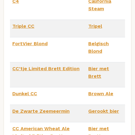
C4
California
Steam
Triple CC
Tripel
FortVier Blond
Belgisch
Blond
CC’tje Limited Brett Edition
Bier met
Brett
Dunkel CC
Brown Ale
De Zwarte Zeemeermin
Gerookt bier
CC American Wheat Ale
Bier met