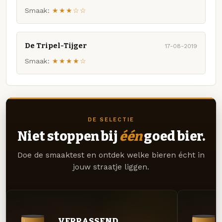
Smaak:
★★★☆☆
De Tripel-Tijger
17-08-2019
Smaak:
★★★★☆
DE SELECTIE
Niet stoppen bij
één
goed bier.
Doe de smaaktest en ontdek welke bieren écht in
jouw straatje liggen.
VERRASSEND.