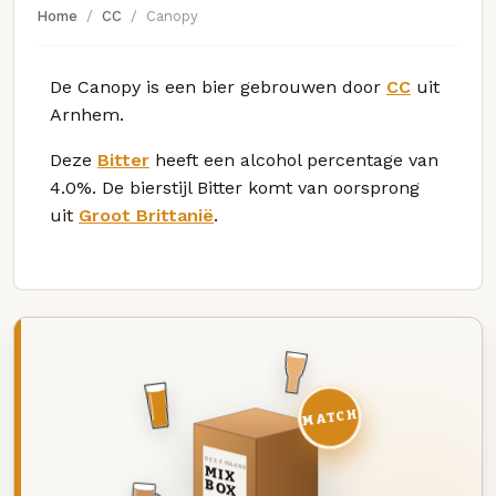
Home
CC
Canopy
De Canopy is een bier gebrouwen door
CC
uit
Arnhem.
Deze
Bitter
heeft een alcohol percentage van
4.0%. De bierstijl Bitter komt van oorsprong
uit
Groot Brittanië
.
MATCH
DEZE MAAND
MIX
BOX