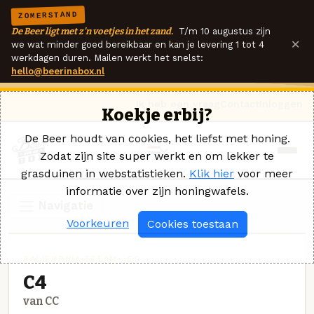
ZOMERSTAND
De Beer ligt met z'n voetjes in het zand.
T/m 10 augustus zijn
×
we wat minder goed bereikbaar en kan je levering 1 tot 4
werkdagen duren. Mailen werkt het snelst:
hello@beerinabox.nl
Ik heb een vraag
Contact
Inloggen
Koekje erbij?
De Beer houdt van cookies, het liefst met honing.
Zodat zijn site super werkt en om lekker te
grasduinen in webstatistieken.
Klik hier
voor meer
informatie over zijn honingwafels.
Navigatie
Voorkeuren
Cookies toestaan
CALIFORNIA STEAM · CC
C4
van CC