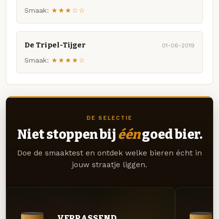
Smaak:
★★★☆☆
De Tripel-Tijger
01-06-2019
Smaak:
★★★★☆
DE SELECTIE
Niet stoppen bij
één
goed bier.
Doe de smaaktest en ontdek welke bieren écht in
jouw straatje liggen.
VERRASSEND.