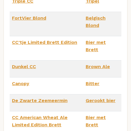
Triple CC
Tripel
FortVier Blond
Belgisch
Blond
CC’tje Limited Brett Edition
Bier met
Brett
Dunkel CC
Brown Ale
Canopy
Bitter
De Zwarte Zeemeermin
Gerookt bier
CC American Wheat Ale
Bier met
Limited Edition Brett
Brett