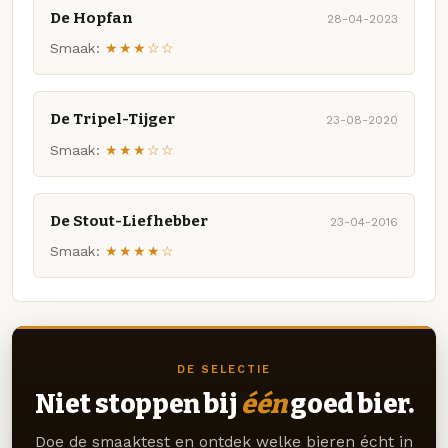
De Hopfan
28-04-2023
Smaak:
★★★☆☆
De Tripel-Tijger
23-08-2020
Smaak:
★★★☆☆
De Stout-Liefhebber
23-04-2016
Smaak:
★★★★☆
DE SELECTIE
Niet stoppen bij
één
goed bier.
Doe de smaaktest en ontdek welke bieren écht in