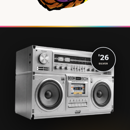
'26
SILVER