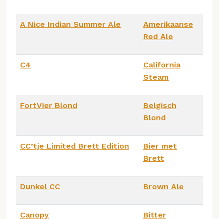
A Nice Indian Summer Ale
Amerikaanse
Red Ale
C4
California
Steam
FortVier Blond
Belgisch
Blond
CC’tje Limited Brett Edition
Bier met
Brett
Dunkel CC
Brown Ale
Canopy
Bitter