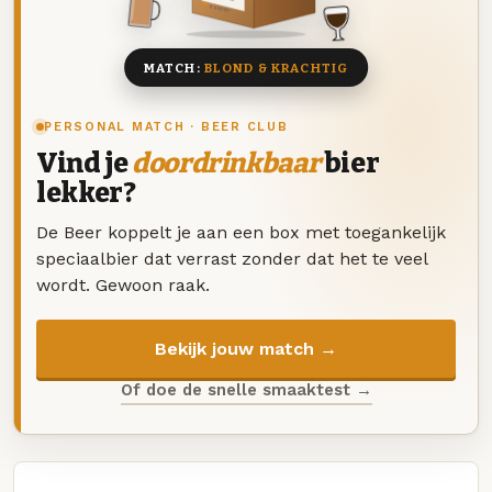
8 BIEREN
MATCH:
BLOND & KRACHTIG
PERSONAL MATCH · BEER CLUB
Vind je
doordrinkbaar
bier
lekker?
De Beer koppelt je aan een box met toegankelijk
speciaalbier dat verrast zonder dat het te veel
wordt. Gewoon raak.
Bekijk jouw match →
Of doe de snelle smaaktest →