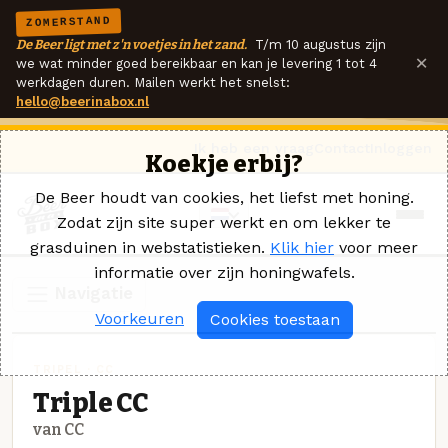
ZOMERSTAND
De Beer ligt met z'n voetjes in het zand.
T/m 10 augustus zijn
×
we wat minder goed bereikbaar en kan je levering 1 tot 4
werkdagen duren. Mailen werkt het snelst:
hello@beerinabox.nl
Ik heb een vraag
Contact
Inloggen
Koekje erbij?
De Beer houdt van cookies, het liefst met honing.
Zodat zijn site super werkt en om lekker te
grasduinen in webstatistieken.
Klik hier
voor meer
informatie over zijn honingwafels.
Navigatie
Voorkeuren
Cookies toestaan
TRIPEL · CC
Triple CC
van CC