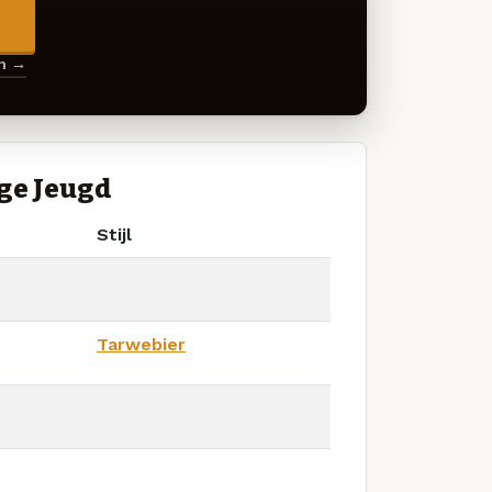
→
en →
ge Jeugd
Stijl
Tarwebier