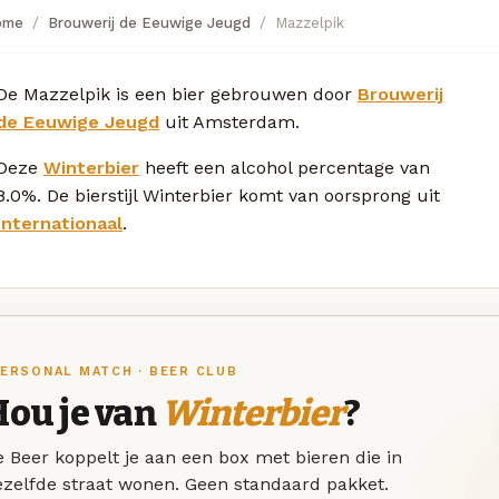
ome
Brouwerij de Eeuwige Jeugd
Mazzelpik
De Mazzelpik is een bier gebrouwen door
Brouwerij
de Eeuwige Jeugd
uit Amsterdam.
Deze
Winterbier
heeft een alcohol percentage van
8.0%. De bierstijl Winterbier komt van oorsprong uit
Internationaal
.
ERSONAL MATCH · BEER CLUB
Hou je van
Winterbier
?
 Beer koppelt je aan een box met bieren die in
ezelfde straat wonen. Geen standaard pakket.