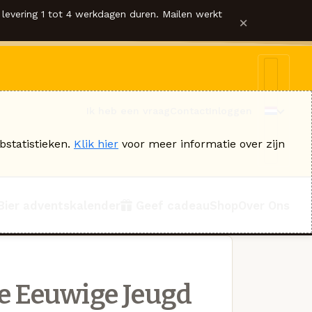
levering 1 tot 4 werkdagen duren. Mailen werkt
×
Ik heb een vraag
Contact
Inloggen
bstatistieken.
Klik hier
voor meer informatie over zijn
Bier adventskalender
Geef cadeau
Shop
Over Ons
e Eeuwige Jeugd