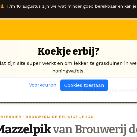
d.
T/m 10 augustus zijn we wat minder goed bereikbaar en kan je 
Koekje erbij?
dat zijn site super werkt en om lekker te grasduinen in we
honingwafels.
Voorkeuren
Cookies toestaan
Stel jouw box samen
INTERBIER · BROUWERIJ DE EEUWIGE JEUGD
Mazzelpik
van Brouwerij d