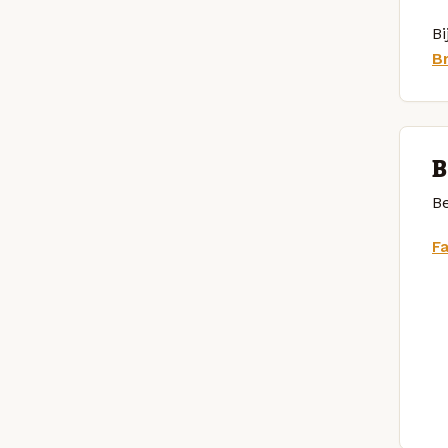
Bi
B
B
Be
F