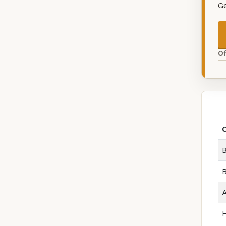
G
O
B