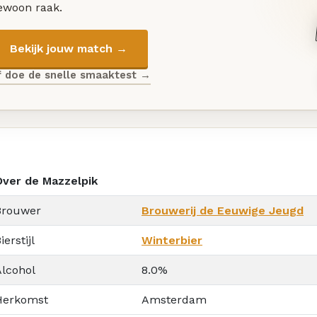
ewoon raak.
Bekijk jouw match →
f doe de snelle smaaktest →
Over de Mazzelpik
Brouwer
Brouwerij de Eeuwige Jeugd
ierstijl
Winterbier
Alcohol
8.0%
Herkomst
Amsterdam