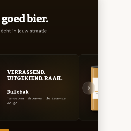
goed bier.
écht in jouw straatje
VERRASSEND.
VER
UITGEKIEND. RAAK.
UIT
Bullebak
Glad
Tarwebier · Brouwerij de Eeuwige
Specia
Jeugd
Jeugd