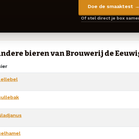
Doe de smaaktest 
Of stel direct je box sam
ndere bieren van Brouwerij de Eeuwi
ier
Lellebel
Bullebak
Gladjanus
Belhamel