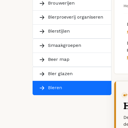
Brouwerijen
H
Bierproeverij organiseren
Bierstijlen
Smaakgroepen
Beer map
Bier glazen
Bieren
P
De
d