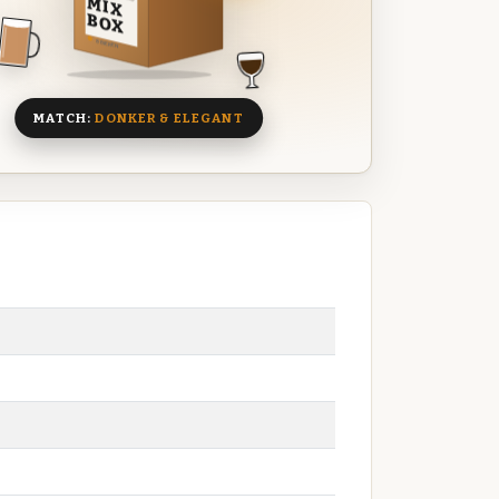
MIX
BOX
8 BIEREN
MATCH:
DONKER & ELEGANT