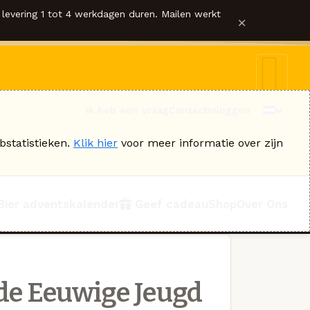
levering 1 tot 4 werkdagen duren. Mailen werkt
×
Ik heb een vraag
Contact
Inloggen
bstatistieken.
Klik hier
voor meer informatie over zijn
Bier adventskalender
Geef cadeau
Shop
Over Ons
de Eeuwige Jeugd