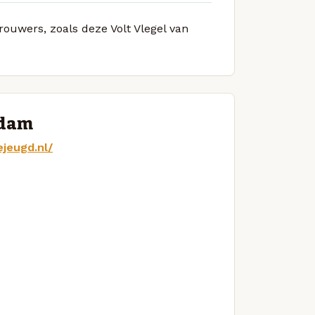
rouwers, zoals deze Volt Vlegel van
rdam
jeugd.nl/