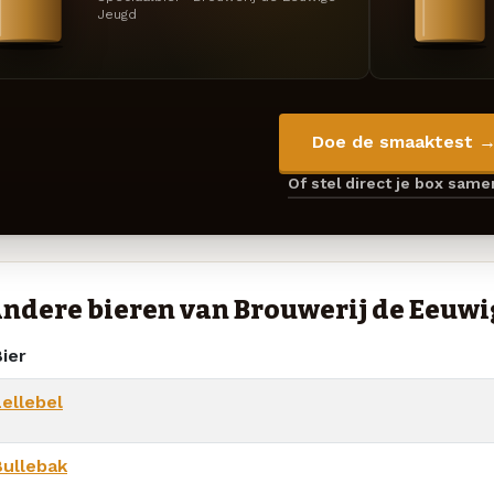
Jeugd
Doe de smaaktest 
Of stel direct je box sam
ndere bieren van Brouwerij de Eeuwi
ier
Lellebel
Bullebak