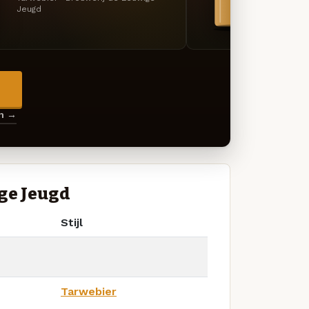
Jeugd
Jeugd
→
en →
ge Jeugd
Stijl
Tarwebier