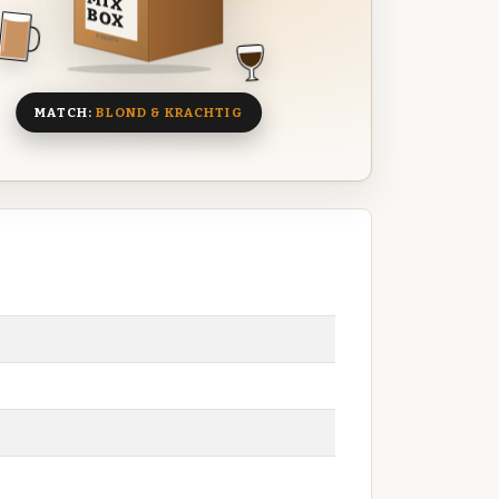
MIX
BOX
8 BIEREN
MATCH:
BLOND & KRACHTIG