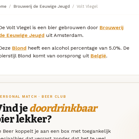
ome
Brouwerij de Eeuwige Jeugd
Volt Vlegel
De Volt Vlegel is een bier gebrouwen door
Brouwerij
de Eeuwige Jeugd
uit Amsterdam.
Deze
Blond
heeft een alcohol percentage van 5.0%. De
bierstijl Blond komt van oorsprong uit
België
.
ERSONAL MATCH · BEER CLUB
ind je
doordrinkbaar
ier lekker?
 Beer koppelt je aan een box met toegankelijk
eciaalbier dat verrast zonder dat het te veel