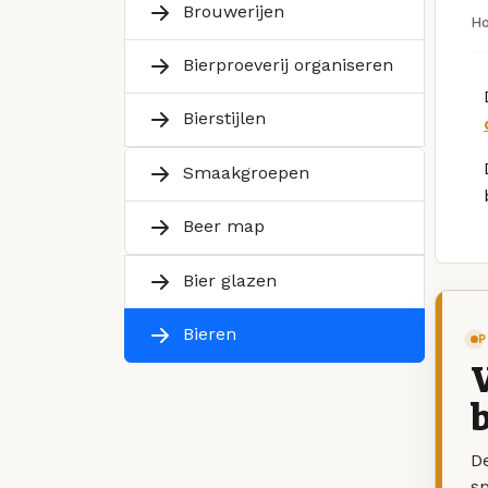
Brouwerijen
H
Bierproeverij organiseren
Bierstijlen
Smaakgroepen
Beer map
Bier glazen
Bieren
P
V
b
De
sp