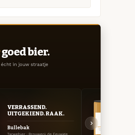
goed bier.
écht in jouw straatje
VERRASSEND.
VER
UITGEKIEND. RAAK.
UIT
Bullebak
Glad
Tarwebier · Brouwerij de Eeuwige
Specia