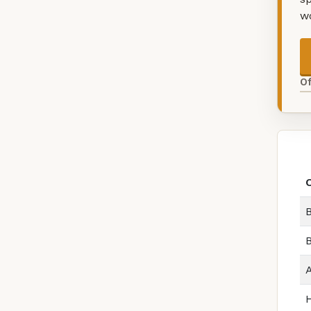
w
O
B