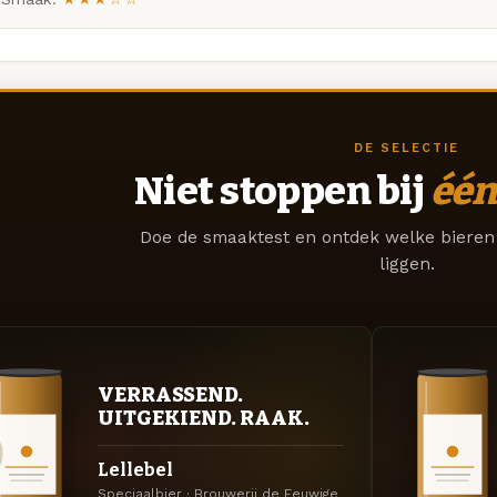
DE SELECTIE
Niet stoppen bij
één
Doe de smaaktest en ontdek welke bieren 
liggen.
VERRASSEND.
UITGEKIEND. RAAK.
Lellebel
Speciaalbier · Brouwerij de Eeuwige