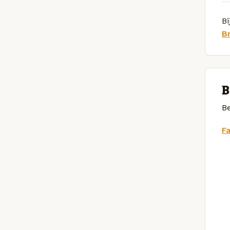
Bi
B
B
Be
F