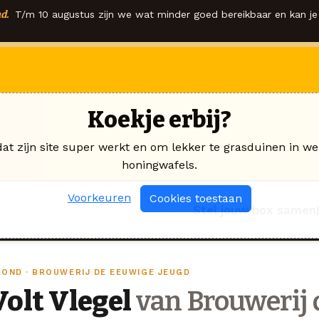
d.
T/m 10 augustus zijn we wat minder goed bereikbaar en kan je 
Koekje erbij?
dat zijn site super werkt en om lekker te grasduinen in we
honingwafels.
Voorkeuren
Cookies toestaan
Stel jouw box samen
LOND · BROUWERIJ DE EEUWIGE JEUGD
Volt Vlegel
van Brouwerij 