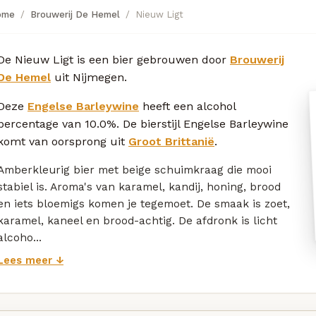
ome
Brouwerij De Hemel
Nieuw Ligt
De Nieuw Ligt is een bier gebrouwen door
Brouwerij
De Hemel
uit Nijmegen.
Deze
Engelse Barleywine
heeft een alcohol
percentage van 10.0%. De bierstijl Engelse Barleywine
komt van oorsprong uit
Groot Brittanië
.
Amberkleurig bier met beige schuimkraag die mooi
stabiel is. Aroma's van karamel, kandij, honing, brood
en iets bloemigs komen je tegemoet. De smaak is zoet,
karamel, kaneel en brood-achtig. De afdronk is licht
alcoho...
Lees meer ↓