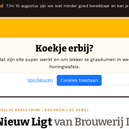
d.
T/m 10 augustus zijn we wat minder goed bereikbaar en kan je 
Koekje erbij?
dat zijn site super werkt en om lekker te grasduinen in we
honingwafels.
Voorkeuren
Cookies toestaan
Stel jouw box samen
NGELSE BARLEYWINE · BROUWERIJ DE HEMEL
Nieuw Ligt
van Brouwerij