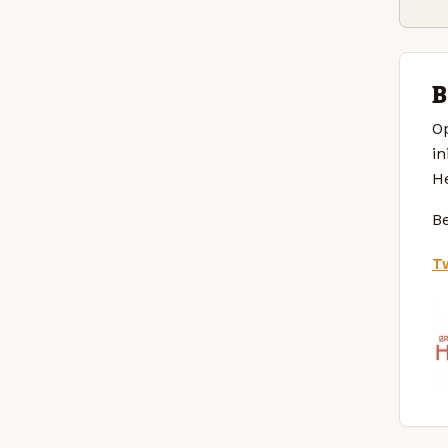
B
Op
in
H
Be
Tw