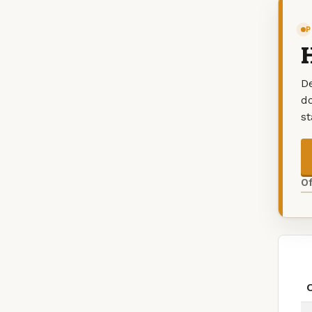
P
H
De
d
s
O