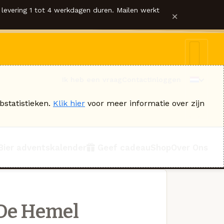
levering 1 tot 4 werkdagen duren. Mailen werkt
×
Ik heb een vraag
Contact
Inloggen
bstatistieken.
Klik hier
voor meer informatie over zijn
Bier adventskalender
Geef cadeau
Shop
Over Ons
 De Hemel