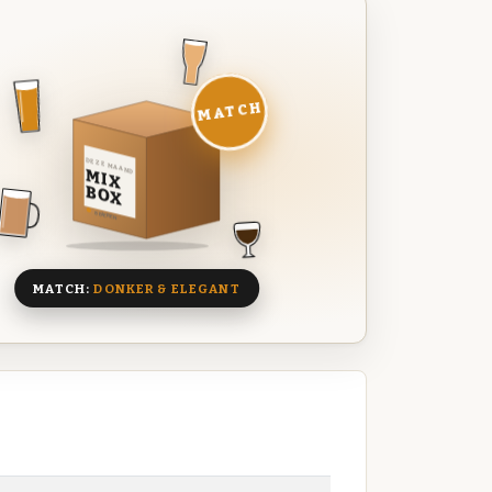
MATCH
DEZE MAAND
MIX
BOX
8 BIEREN
MATCH:
DONKER & ELEGANT