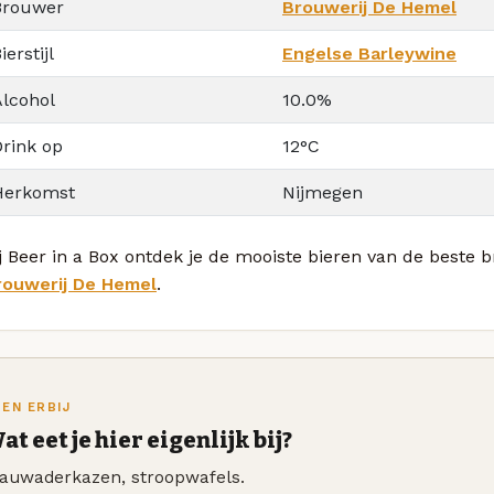
Brouwer
Brouwerij De Hemel
ierstijl
Engelse Barleywine
Alcohol
10.0%
Drink op
12°C
Herkomst
Nijmegen
j Beer in a Box ontdek je de mooiste bieren van de beste 
rouwerij De Hemel
.
TEN ERBIJ
at eet je hier eigenlijk bij?
lauwaderkazen, stroopwafels.