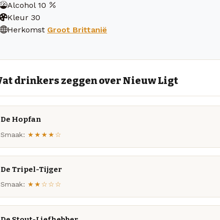
Alcohol
10
Kleur
30
Herkomst
Groot Brittanië
at drinkers zeggen over Nieuw Ligt
De Hopfan
Smaak:
★★★★☆
De Tripel-Tijger
Smaak:
★★☆☆☆
De Stout-Liefhebber