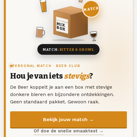
MATCH
DEZE MAAND
MIX
BOX
8 BIEREN
MATCH:
BITTER & GROWL
PERSONAL MATCH · BEER CLUB
Hou je van iets
stevigs
?
De Beer koppelt je aan een box met stevige
donkere bieren en bijzondere ontdekkingen.
Geen standaard pakket. Gewoon raak.
Bekijk jouw match →
Of doe de snelle smaaktest →