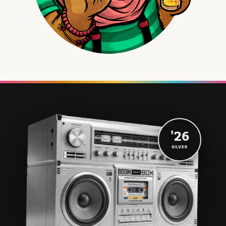
'26
SILVER