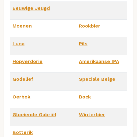
Eeuwige Jeugd
Moenen
Rookbier
Luna
Pils
Hopverdorie
Amerikaanse IPA
Godelief
Speciale Belge
Oerbok
Bock
Gloeiende Gabriël
Winterbier
Botterik