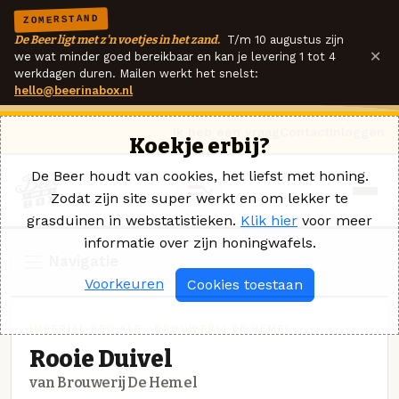
ZOMERSTAND
De Beer ligt met z'n voetjes in het zand.
T/m 10 augustus zijn
×
we wat minder goed bereikbaar en kan je levering 1 tot 4
werkdagen duren. Mailen werkt het snelst:
hello@beerinabox.nl
Ik heb een vraag
Contact
Inloggen
Koekje erbij?
De Beer houdt van cookies, het liefst met honing.
Zodat zijn site super werkt en om lekker te
grasduinen in webstatistieken.
Klik hier
voor meer
informatie over zijn honingwafels.
Navigatie
Voorkeuren
Cookies toestaan
IMPERIAL RED ALE · BROUWERIJ DE HEMEL
Rooie Duivel
van Brouwerij De Hemel