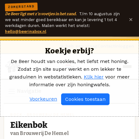
ZOMERSTAND
De Beer ligt met z'n voetjes in het zand.
T/m 10 augustus zijn
×
we wat minder goed bereikbaar en kan je levering 1 tot 4
werkdagen duren. Mailen werkt het snelst:
hello@beerinabox.nl
Ik heb een vraag
Contact
Inloggen
Koekje erbij?
De Beer houdt van cookies, het liefst met honing.
Zodat zijn site super werkt en om lekker te
grasduinen in webstatistieken.
Klik hier
voor meer
informatie over zijn honingwafels.
Navigatie
Voorkeuren
Cookies toestaan
BOCK · BROUWERIJ DE HEMEL
Eikenbok
van Brouwerij De Hemel