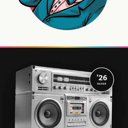
'26
SILVER