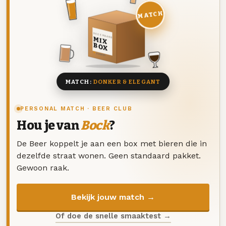
MATCH
DEZE MAAND
MIX
BOX
8 BIEREN
MATCH:
DONKER & ELEGANT
PERSONAL MATCH · BEER CLUB
Hou je van
Bock
?
De Beer koppelt je aan een box met bieren die in
dezelfde straat wonen. Geen standaard pakket.
Gewoon raak.
Bekijk jouw match →
Of doe de snelle smaaktest →