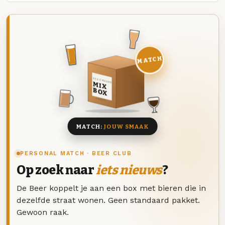
MATCH
DEZE MAAND
MIX
BOX
8 BIEREN
MATCH:
JOUW SMAAK
PERSONAL MATCH · BEER CLUB
Op zoek naar
iets nieuws
?
De Beer koppelt je aan een box met bieren die in
dezelfde straat wonen. Geen standaard pakket.
Gewoon raak.