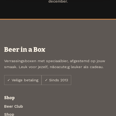
december.
Beer in a Box
Verrassingsboxen met speciaalbier, afgestemd op jouw
smaak. Leuk voor jezelf, n&oacute;g leuker als cadeau.
✓ Veilige betaling
✓ Sinds 2013
Shop
Beer Club
Shop