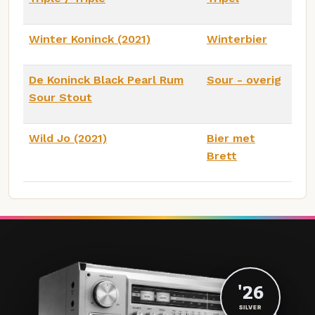
Winter Koninck (2021)
Winterbier
De Koninck Black Pearl Rum
Sour - overig
Sour Stout
Wild Jo (2021)
Bier met
Brett
'26
SILVER