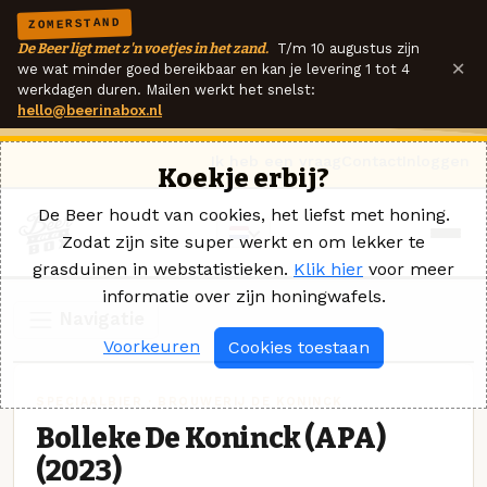
ZOMERSTAND
De Beer ligt met z'n voetjes in het zand.
T/m 10 augustus zijn
×
we wat minder goed bereikbaar en kan je levering 1 tot 4
werkdagen duren. Mailen werkt het snelst:
hello@beerinabox.nl
Ik heb een vraag
Contact
Inloggen
Koekje erbij?
De Beer houdt van cookies, het liefst met honing.
Zodat zijn site super werkt en om lekker te
grasduinen in webstatistieken.
Klik hier
voor meer
informatie over zijn honingwafels.
Navigatie
Voorkeuren
Cookies toestaan
SPECIAALBIER · BROUWERIJ DE KONINCK
Bolleke De Koninck (APA)
(2023)