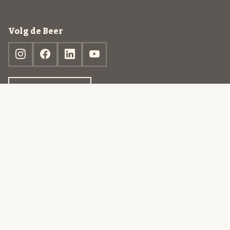
Volg de Beer
Ontdek jouw box
© 2013-2026 Beer in a Box BV