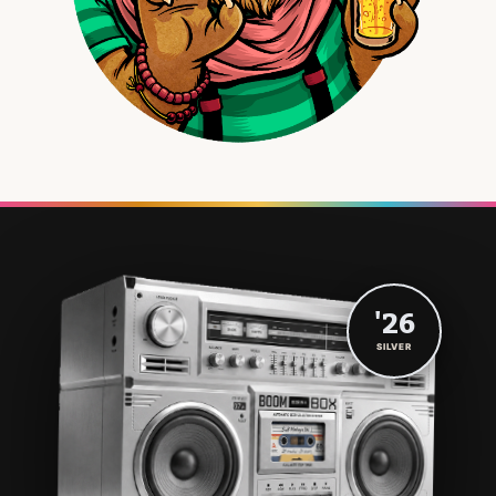
'26
SILVER