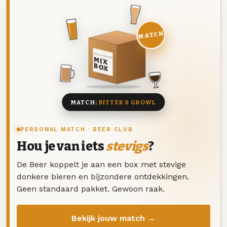
MATCH
DEZE MAAND
MIX
BOX
8 BIEREN
MATCH:
BITTER & GROWL
PERSONAL MATCH · BEER CLUB
Hou je van iets
stevigs
?
De Beer koppelt je aan een box met stevige
donkere bieren en bijzondere ontdekkingen.
Geen standaard pakket. Gewoon raak.
Bekijk jouw match →