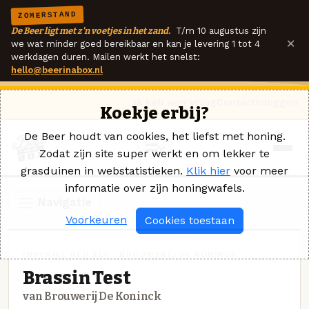
ZOMERSTAND
De Beer ligt met z'n voetjes in het zand.
T/m 10 augustus zijn
×
we wat minder goed bereikbaar en kan je levering 1 tot 4
werkdagen duren. Mailen werkt het snelst:
hello@beerinabox.nl
Ik heb een vraag
Contact
Inloggen
Koekje erbij?
De Beer houdt van cookies, het liefst met honing.
Zodat zijn site super werkt en om lekker te
grasduinen in webstatistieken.
Klik hier
voor meer
informatie over zijn honingwafels.
Navigatie
Voorkeuren
Cookies toestaan
IMPERIAL RED ALE · BROUWERIJ DE KONINCK
Brassin Test
van Brouwerij De Koninck