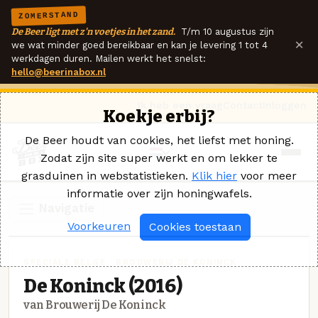
ZOMERSTAND
De Beer ligt met z'n voetjes in het zand.
T/m 10 augustus zijn
×
we wat minder goed bereikbaar en kan je levering 1 tot 4
werkdagen duren. Mailen werkt het snelst:
hello@beerinabox.nl
Ik heb een vraag
Contact
Inloggen
Koekje erbij?
De Beer houdt van cookies, het liefst met honing.
Zodat zijn site super werkt en om lekker te
grasduinen in webstatistieken.
Klik hier
voor meer
informatie over zijn honingwafels.
Navigatie
Voorkeuren
Cookies toestaan
SPECIALE BELGE · BROUWERIJ DE KONINCK
De Koninck (2016)
van Brouwerij De Koninck