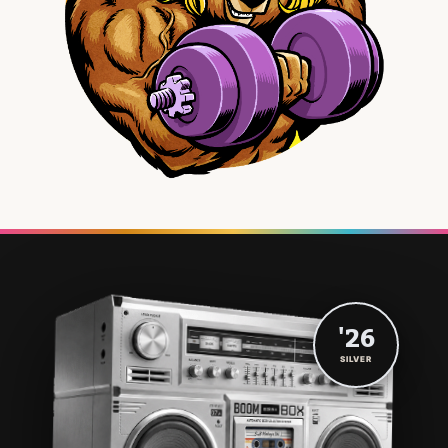
'26
SILVER