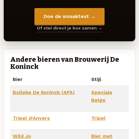
Doe de smaaktest →
Of stel direct je box samen →
Andere bieren van Brouwerij De
Koninck
Bier
Stijl
Bolleke De Koninck (APA)
Speciale
Belge
Tripel d'Anvers
Tripel
Wild Jo
Bier met