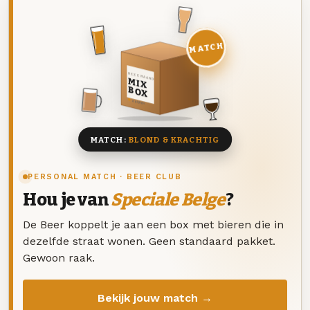
MATCH
DEZE MAAND
MIX
BOX
8 BIEREN
MATCH:
BLOND & KRACHTIG
PERSONAL MATCH · BEER CLUB
Hou je van
Speciale Belge
?
De Beer koppelt je aan een box met bieren die in
dezelfde straat wonen. Geen standaard pakket.
Gewoon raak.
Bekijk jouw match →