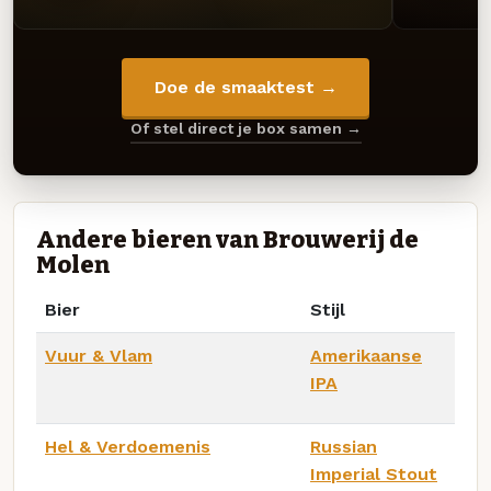
Doe de smaaktest →
Of stel direct je box samen →
Andere bieren van Brouwerij de
Molen
Bier
Stijl
Vuur & Vlam
Amerikaanse
IPA
Hel & Verdoemenis
Russian
Imperial Stout