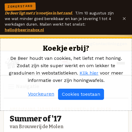
ZOMERSTAND
De Beer ligt met z'n voetjes in het zand.
T/m 10 augustus zijn
×
we wat minder goed bereikbaar en kan je levering 1 tot 4
werkdagen duren. Mailen werkt het snelst:
hello@beerinabox.nl
Ik heb een vraag
Contact
Inloggen
Koekje erbij?
De Beer houdt van cookies, het liefst met honing.
Zodat zijn site super werkt en om lekker te
grasduinen in webstatistieken.
Klik hier
voor meer
informatie over zijn honingwafels.
Navigatie
Voorkeuren
Cookies toestaan
AMERIKAANS TARWEBIER · BROUWERIJ DE MOLEN
Summer of '17
van Brouwerij de Molen