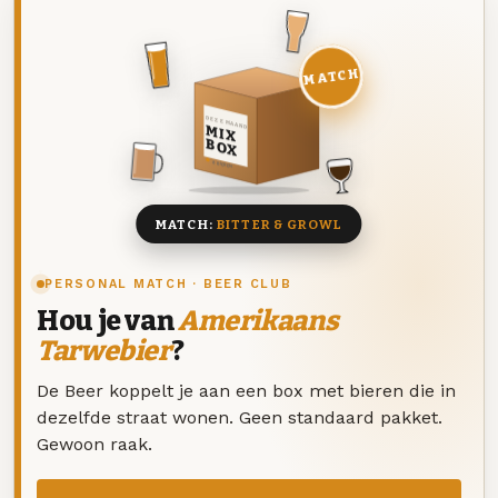
MATCH
DEZE MAAND
MIX
BOX
8 BIEREN
MATCH:
BITTER & GROWL
PERSONAL MATCH · BEER CLUB
Hou je van
Amerikaans
Tarwebier
?
De Beer koppelt je aan een box met bieren die in
dezelfde straat wonen. Geen standaard pakket.
Gewoon raak.