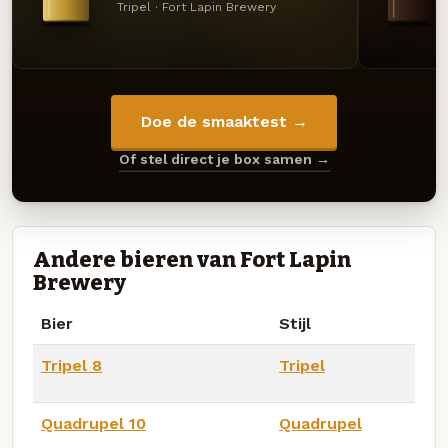
Tripel · Fort Lapin Brewery
Doe de smaaktest →
Of stel direct je box samen →
Andere bieren van Fort Lapin
Brewery
Bier
Stijl
Tripel 8
Tripel
Quadrupel 10
Quadrupel