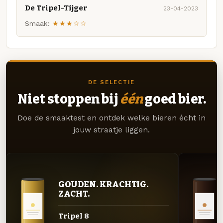
De Tripel-Tijger
23-04-2023
Smaak:
★★★☆☆
DE SELECTIE
Niet stoppen bij
één
goed bier.
Doe de smaaktest en ontdek welke bieren écht in
jouw straatje liggen.
GOUDEN. KRACHTIG.
ZACHT.
Tripel 8