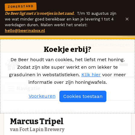
ZOMERSTAND
De Beer ligt met z'n voetjes in het zand.
T/m 10 augustus zijn
×
we wat minder goed bereikbaar en kan je levering 1 tot 4
werkdagen duren. Mailen werkt het snelst:
hello@beerinabox.nl
Ik heb een vraag
Contact
Inloggen
Koekje erbij?
De Beer houdt van cookies, het liefst met honing.
Zodat zijn site super werkt en om lekker te
grasduinen in webstatistieken.
Klik hier
voor meer
informatie over zijn honingwafels.
Navigatie
Voorkeuren
Cookies toestaan
TRIPEL · FORT LAPIN BREWERY
Marcus Tripel
van Fort Lapin Brewery