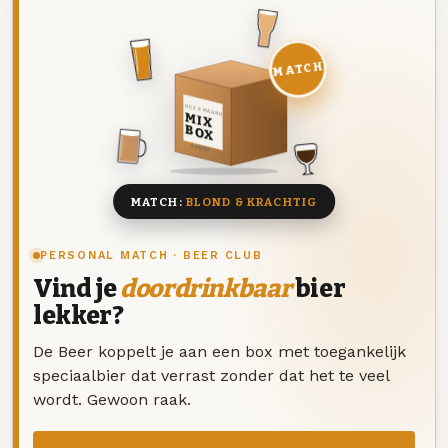
MATCH
DEZE MAAND
MIX
BOX
8 BIEREN
MATCH:
BLOND & KRACHTIG
PERSONAL MATCH · BEER CLUB
Vind je
doordrinkbaar
bier
lekker?
De Beer koppelt je aan een box met toegankelijk
speciaalbier dat verrast zonder dat het te veel
wordt. Gewoon raak.