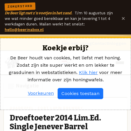
ZOMERSTAND
De Beer ligt met z'n voetjes in het zand.
T/m 10 augustus zijn
×
we wat minder goed bereikbaar en kan je levering 1 tot 4
werkdagen duren. Mailen werkt het snelst:
hello@beerinabox.nl
Ik heb een vraag
Contact
Inloggen
Koekje erbij?
De Beer houdt van cookies, het liefst met honing.
Zodat zijn site super werkt en om lekker te
grasduinen in webstatistieken.
Klik hier
voor meer
informatie over zijn honingwafels.
Navigatie
Voorkeuren
Cookies toestaan
QUADRUPEL · FORT LAPIN BREWERY
Droeftoeter 2014 Lim.Ed.
Single Jenever Barrel