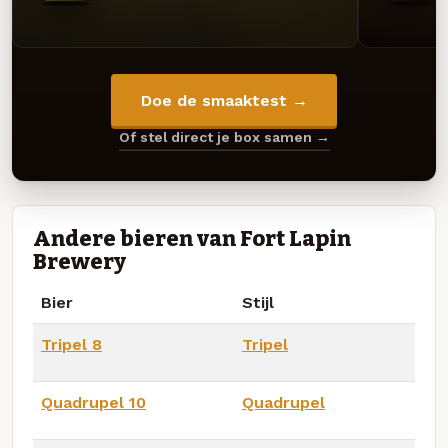
Doe de smaaktest →
Of stel direct je box samen →
Andere bieren van Fort Lapin
Brewery
Bier
Stijl
Tripel 8
Tripel
Quadrupel 10
Quadrupel