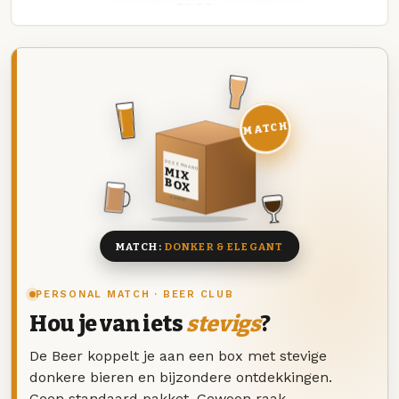
MATCH
DEZE MAAND
MIX
BOX
8 BIEREN
MATCH:
DONKER & ELEGANT
PERSONAL MATCH · BEER CLUB
Hou je van iets
stevigs
?
De Beer koppelt je aan een box met stevige
donkere bieren en bijzondere ontdekkingen.
Geen standaard pakket. Gewoon raak.