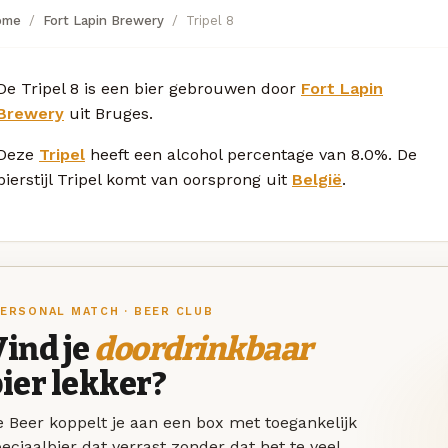
ome
Fort Lapin Brewery
Tripel 8
De Tripel 8 is een bier gebrouwen door
Fort Lapin
Brewery
uit Bruges.
Deze
Tripel
heeft een alcohol percentage van 8.0%. De
bierstijl Tripel komt van oorsprong uit
België
.
ERSONAL MATCH · BEER CLUB
ind je
doordrinkbaar
ier lekker?
 Beer koppelt je aan een box met toegankelijk
eciaalbier dat verrast zonder dat het te veel