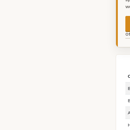
w
O
B