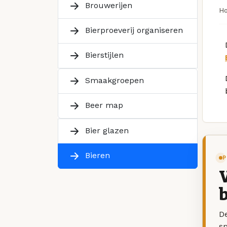
Brouwerijen
H
Bierproeverij organiseren
Bierstijlen
Smaakgroepen
Beer map
Bier glazen
Bieren
P
V
b
De
sp