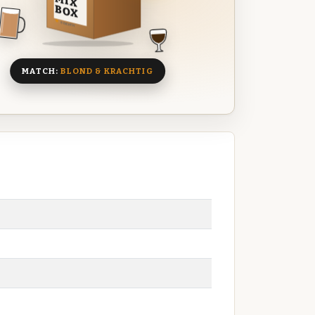
MIX
BOX
8 BIEREN
MATCH:
BLOND & KRACHTIG