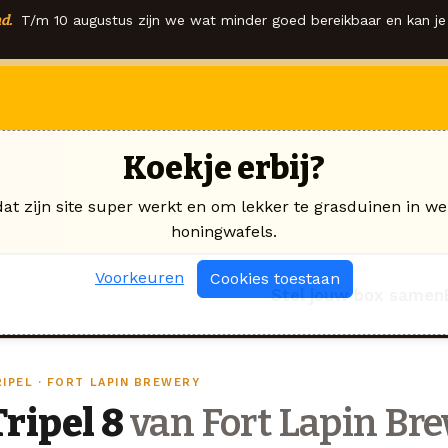
d.
T/m 10 augustus zijn we wat minder goed bereikbaar en kan je 
Koekje erbij?
dat zijn site super werkt en om lekker te grasduinen in we
honingwafels.
Voorkeuren
Cookies toestaan
Stel jouw box samen
RIPEL · FORT LAPIN BREWERY
Tripel 8
van Fort Lapin Br