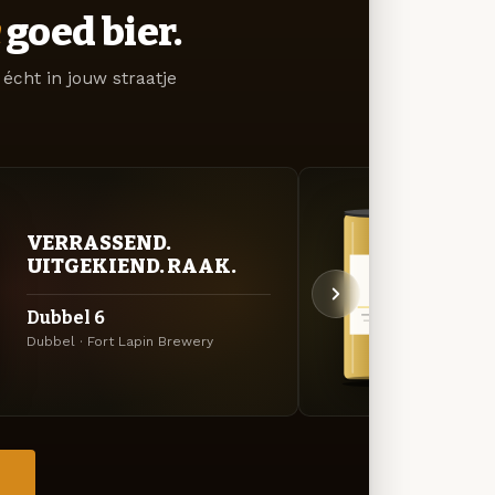
goed bier.
écht in jouw straatje
VERRASSEND.
GOU
UITGEKIEND. RAAK.
ZAC
Dubbel 6
Hopl
Dubbel · Fort Lapin Brewery
Belgis
→