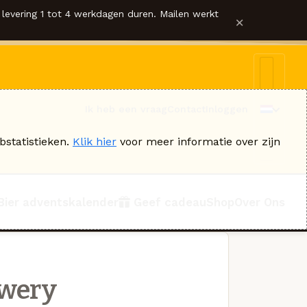
levering 1 tot 4 werkdagen duren. Mailen werkt
×
Ik heb een vraag
Contact
Inloggen
bstatistieken.
Klik hier
voor meer informatie over zijn
Bier adventskalender
Geef cadeau
Shop
Over Ons
ewery