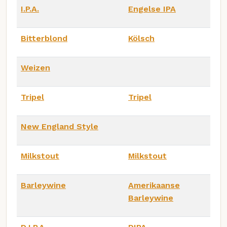
I.P.A.
Engelse IPA
Bitterblond
Kölsch
Weizen
Tripel
Tripel
New England Style
Milkstout
Milkstout
Barleywine
Amerikaanse
Barleywine