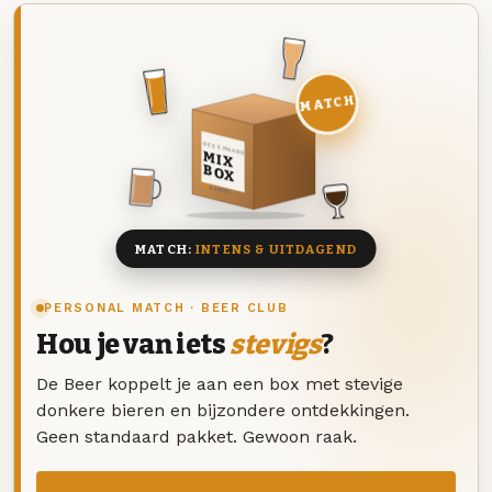
MATCH
DEZE MAAND
MIX
BOX
8 BIEREN
MATCH:
INTENS & UITDAGEND
PERSONAL MATCH · BEER CLUB
Hou je van iets
stevigs
?
De Beer koppelt je aan een box met stevige
donkere bieren en bijzondere ontdekkingen.
Geen standaard pakket. Gewoon raak.