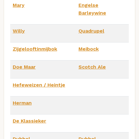
Mary
Engelse
Barleywine
Willy
Quadrupel
Zijgelooftinmijbok
Meibock
Doe Maar
Scotch Ale
Hefeweizen / Heintje
Herman
De Klassieker
Dubbel
Dubbel