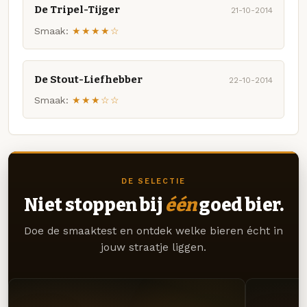
De Tripel-Tijger
21-10-2014
Smaak:
★★★★☆
De Stout-Liefhebber
22-10-2014
Smaak:
★★★☆☆
DE SELECTIE
Niet stoppen bij
één
goed bier.
Doe de smaaktest en ontdek welke bieren écht in
jouw straatje liggen.