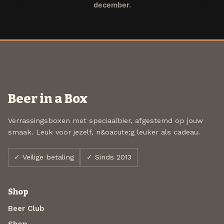
december.
Beer in a Box
Verrassingsboxen met speciaalbier, afgestemd op jouw
smaak. Leuk voor jezelf, n&oacute;g leuker als cadeau.
✓ Veilige betaling
✓ Sinds 2013
Shop
Beer Club
Shop