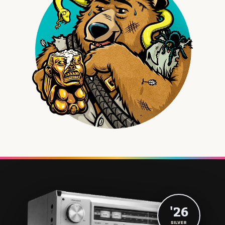
'26
SILVER