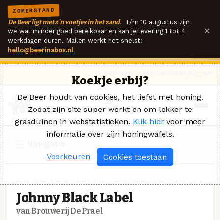
ZOMERSTAND
De Beer ligt met z'n voetjes in het zand.
T/m 10 augustus zijn
×
we wat minder goed bereikbaar en kan je levering 1 tot 4
werkdagen duren. Mailen werkt het snelst:
hello@beerinabox.nl
Ik heb een vraag
Contact
Inloggen
Koekje erbij?
De Beer houdt van cookies, het liefst met honing.
Zodat zijn site super werkt en om lekker te
grasduinen in webstatistieken.
Klik hier
voor meer
informatie over zijn honingwafels.
Navigatie
Voorkeuren
Cookies toestaan
RUSSIAN IMPERIAL STOUT · BROUWERIJ DE PRAEL
Johnny Black Label
van Brouwerij De Prael