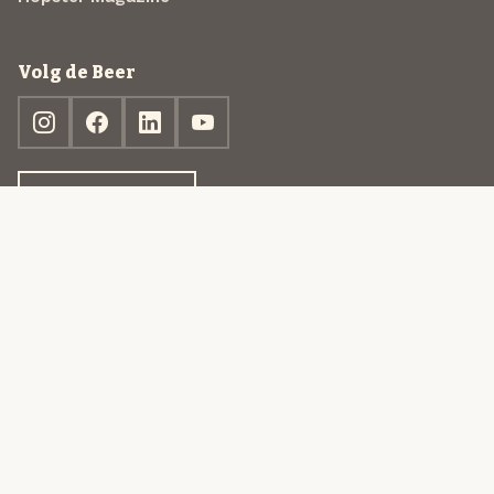
Volg de Beer
Ontdek jouw box
© 2013-2026 Beer in a Box BV