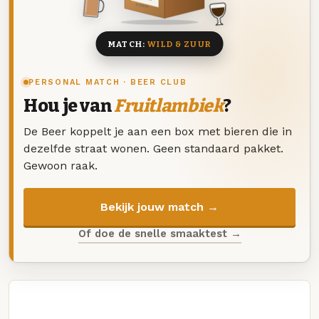
8 BIEREN
MATCH:
WILD & ZUUR
PERSONAL MATCH · BEER CLUB
Hou je van
Fruitlambiek
?
De Beer koppelt je aan een box met bieren die in
dezelfde straat wonen. Geen standaard pakket.
Gewoon raak.
Bekijk jouw match →
Of doe de snelle smaaktest →