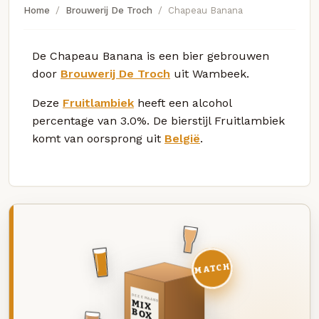
Home
Brouwerij De Troch
Chapeau Banana
De Chapeau Banana is een bier gebrouwen
door
Brouwerij De Troch
uit Wambeek.
Deze
Fruitlambiek
heeft een alcohol
percentage van 3.0%. De bierstijl Fruitlambiek
komt van oorsprong uit
België
.
MATCH
DEZE MAAND
MIX
BOX