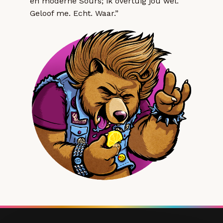
en moderne Sours; ik overtuig jou wel.
Geloof me. Echt. Waar.”