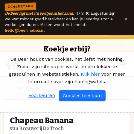
ZOMERSTAND
De Beer ligt met z'n voetjes in het zand.
T/m 10 augustus zijn
×
we wat minder goed bereikbaar en kan je levering 1 tot 4
werkdagen duren. Mailen werkt het snelst:
hello@beerinabox.nl
Ik heb een vraag
Contact
Inloggen
Koekje erbij?
De Beer houdt van cookies, het liefst met honing.
Zodat zijn site super werkt en om lekker te
grasduinen in webstatistieken.
Klik hier
voor meer
informatie over zijn honingwafels.
Navigatie
Voorkeuren
Cookies toestaan
FRUITLAMBIEK · BROUWERIJ DE TROCH
Chapeau Banana
van Brouwerij De Troch