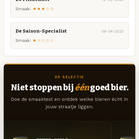
Smaak:
★★★☆☆
De Saison-Specialist
29-04-2023
Smaak:
★☆☆☆☆
DE SELECTIE
Niet stoppen bij
één
goed bier.
Doe de smaaktest en ontdek welke bieren écht in
jouw straatje liggen.