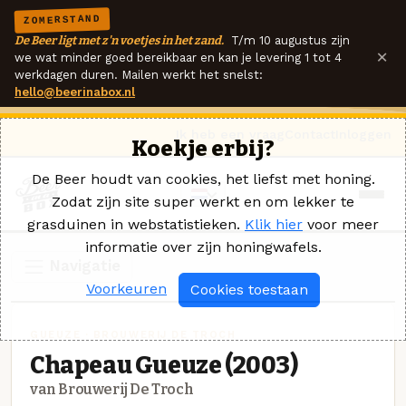
ZOMERSTAND
De Beer ligt met z'n voetjes in het zand.
T/m 10 augustus zijn
×
we wat minder goed bereikbaar en kan je levering 1 tot 4
werkdagen duren. Mailen werkt het snelst:
hello@beerinabox.nl
Ik heb een vraag
Contact
Inloggen
Koekje erbij?
De Beer houdt van cookies, het liefst met honing.
Zodat zijn site super werkt en om lekker te
grasduinen in webstatistieken.
Klik hier
voor meer
informatie over zijn honingwafels.
Navigatie
Voorkeuren
Cookies toestaan
GUEUZE · BROUWERIJ DE TROCH
Chapeau Gueuze (2003)
van Brouwerij De Troch