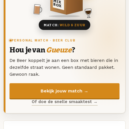
MIX
BOX
8 BIEREN
MATCH:
WILD & ZUUR
PERSONAL MATCH · BEER CLUB
Hou je van
Gueuze
?
De Beer koppelt je aan een box met bieren die in
dezelfde straat wonen. Geen standaard pakket.
Gewoon raak.
Bekijk jouw match →
Of doe de snelle smaaktest →