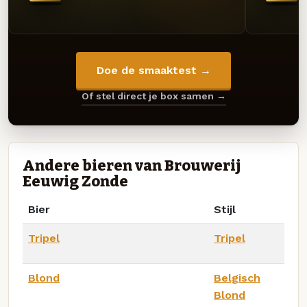
Doe de smaaktest →
Of stel direct je box samen →
Andere bieren van Brouwerij
Eeuwig Zonde
Bier
Stijl
Tripel
Tripel
Blond
Belgisch
Blond