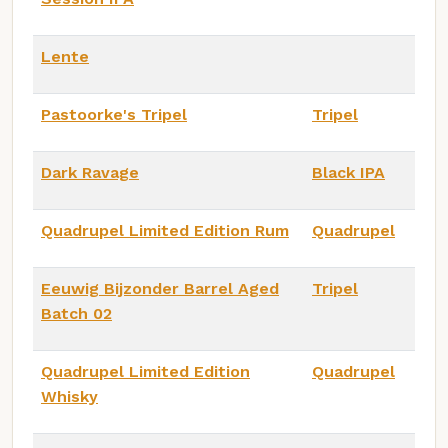
Lente
Pastoorke's Tripel
Tripel
Dark Ravage
Black IPA
Quadrupel Limited Edition Rum
Quadrupel
Eeuwig Bijzonder Barrel Aged
Tripel
Batch 02
Quadrupel Limited Edition
Quadrupel
Whisky