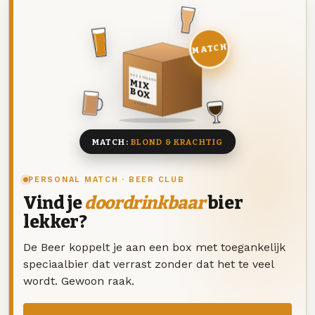
MATCH
DEZE MAAND
MIX
BOX
8 BIEREN
MATCH:
BLOND & KRACHTIG
PERSONAL MATCH · BEER CLUB
Vind je
doordrinkbaar
bier
lekker?
De Beer koppelt je aan een box met toegankelijk
speciaalbier dat verrast zonder dat het te veel
wordt. Gewoon raak.