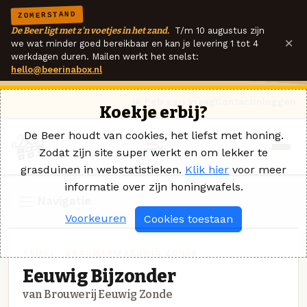
ZOMERSTAND
De Beer ligt met z'n voetjes in het zand.
T/m 10 augustus zijn
×
we wat minder goed bereikbaar en kan je levering 1 tot 4
werkdagen duren. Mailen werkt het snelst:
hello@beerinabox.nl
Ik heb een vraag
Contact
Inloggen
Koekje erbij?
De Beer houdt van cookies, het liefst met honing.
Zodat zijn site super werkt en om lekker te
grasduinen in webstatistieken.
Klik hier
voor meer
informatie over zijn honingwafels.
Navigatie
Voorkeuren
Cookies toestaan
TRIPEL · BROUWERIJ EEUWIG ZONDE
Eeuwig Bijzonder
van Brouwerij Eeuwig Zonde