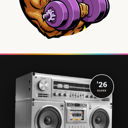
'26
SILVER