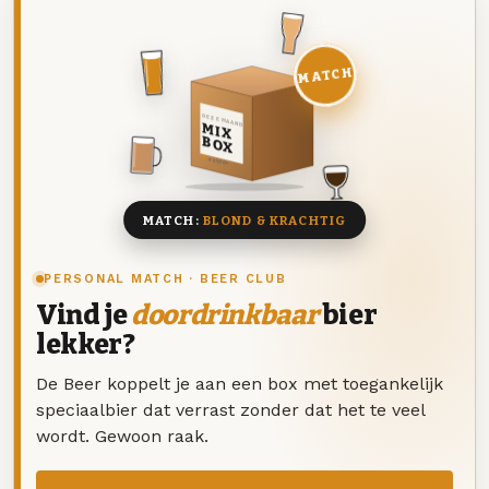
MATCH
DEZE MAAND
MIX
BOX
8 BIEREN
MATCH:
BLOND & KRACHTIG
PERSONAL MATCH · BEER CLUB
Vind je
doordrinkbaar
bier
lekker?
De Beer koppelt je aan een box met toegankelijk
speciaalbier dat verrast zonder dat het te veel
wordt. Gewoon raak.