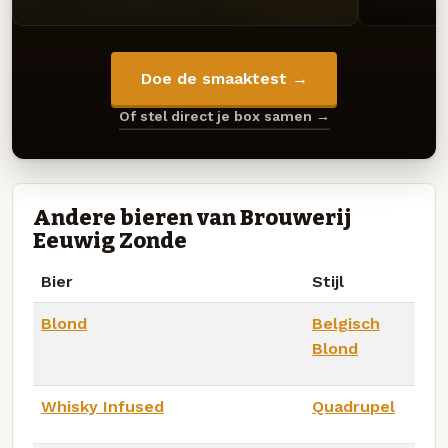
Doe de smaaktest →
Of stel direct je box samen →
Andere bieren van Brouwerij
Eeuwig Zonde
Bier
Stijl
Blond
Belgisch
Blond
Whisky Infused
Quadrupel