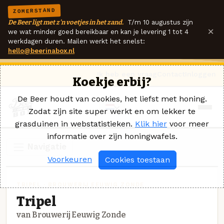
ZOMERSTAND
De Beer ligt met z'n voetjes in het zand.
T/m 10 augustus zijn
×
we wat minder goed bereikbaar en kan je levering 1 tot 4
werkdagen duren. Mailen werkt het snelst:
hello@beerinabox.nl
Ik heb een vraag
Contact
Inloggen
Koekje erbij?
De Beer houdt van cookies, het liefst met honing.
Zodat zijn site super werkt en om lekker te
grasduinen in webstatistieken.
Klik hier
voor meer
informatie over zijn honingwafels.
Navigatie
Voorkeuren
Cookies toestaan
TRIPEL · BROUWERIJ EEUWIG ZONDE
Tripel
van Brouwerij Eeuwig Zonde