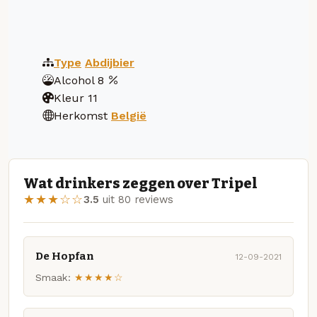
Type
Abdijbier
Alcohol
8
Kleur
11
Herkomst
België
Wat drinkers zeggen over Tripel
★★★☆☆
3.5
uit 80 reviews
De Hopfan
12-09-2021
Smaak:
★★★★☆