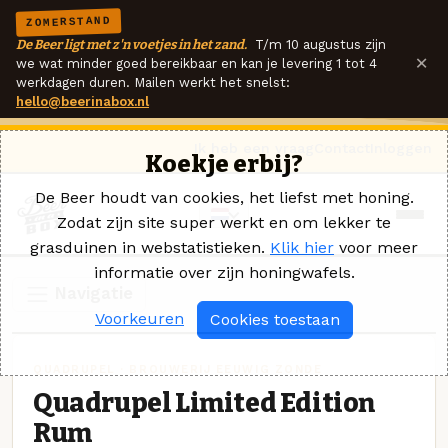
ZOMERSTAND
De Beer ligt met z'n voetjes in het zand.
T/m 10 augustus zijn
×
we wat minder goed bereikbaar en kan je levering 1 tot 4
werkdagen duren. Mailen werkt het snelst:
hello@beerinabox.nl
Ik heb een vraag
Contact
Inloggen
Koekje erbij?
De Beer houdt van cookies, het liefst met honing.
Zodat zijn site super werkt en om lekker te
grasduinen in webstatistieken.
Klik hier
voor meer
informatie over zijn honingwafels.
Navigatie
Voorkeuren
Cookies toestaan
QUADRUPEL · BROUWERIJ EEUWIG ZONDE
Quadrupel Limited Edition
Rum