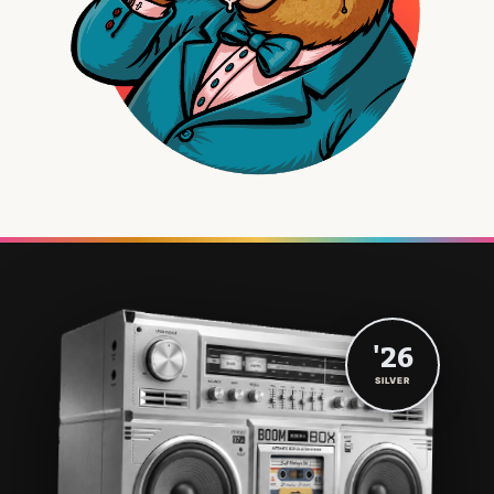
'26
SILVER