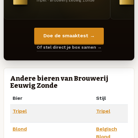
Tripel · Brouwerij Eeuwig Zonde
Doe de smaaktest →
Of stel direct je box samen →
Andere bieren van Brouwerij
Eeuwig Zonde
Bier
Stijl
Tripel
Tripel
Blond
Belgisch
Blond