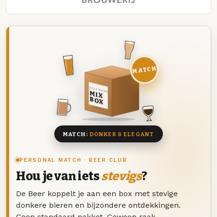
MATCH
DEZE MAAND
MIX
BOX
8 BIEREN
MATCH:
DONKER & ELEGANT
PERSONAL MATCH · BEER CLUB
Hou je van iets
stevigs
?
De Beer koppelt je aan een box met stevige
donkere bieren en bijzondere ontdekkingen.
Geen standaard pakket. Gewoon raak.